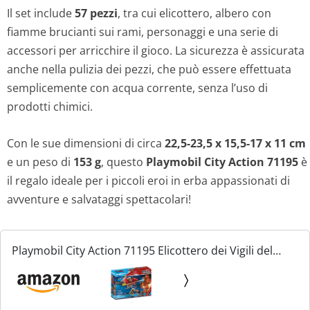
Il set include
57 pezzi
, tra cui elicottero, albero con
fiamme brucianti sui rami, personaggi e una serie di
accessori per arricchire il gioco. La sicurezza è assicurata
anche nella pulizia dei pezzi, che può essere effettuata
semplicemente con acqua corrente, senza l’uso di
prodotti chimici.
Con le sue dimensioni di circa
22,5-23,5 x 15,5-17 x 11 cm
e un peso di
153 g
, questo
Playmobil City Action 71195
è
il regalo ideale per i piccoli eroi in erba appassionati di
avventure e salvataggi spettacolari!
Playmobil City Action 71195 Elicottero dei Vigili del
Fuoco, Elicottero dei Pompieri con Cannone Estintore,
Giocattolo per Bambini dai 4 Anni in su, Nero