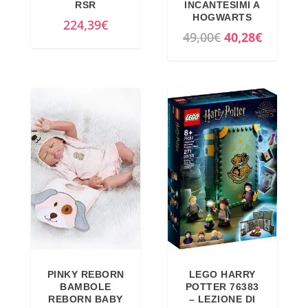
RSR
INCANTESIMI A
HOGWARTS
224,39
€
I
I
49,00
€
40,28
€
l
l
p
p
r
r
e
e
z
z
z
z
o
o
o
a
r
t
i
t
g
u
i
a
PINKY REBORN
LEGO HARRY
n
l
BAMBOLE
POTTER 76383
a
e
REBORN BABY
– LEZIONE DI