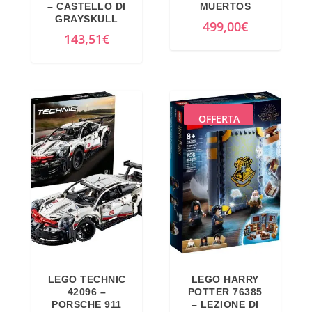
– CASTELLO DI
MUERTOS
GRAYSKULL
499,00
€
143,51
€
OFFERTA
LEGO TECHNIC
LEGO HARRY
42096 –
POTTER 76385
PORSCHE 911
– LEZIONE DI