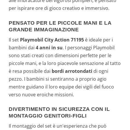
alle imbracature dei vigorosi pompieri, è pensato
per ispirare ore di gioco creativo e immersivo.
PENSATO PER LE PICCOLE MANI E LA
GRANDE IMMAGINAZIONE
Il set
Playmobil City Action 71195
è ideale per i
bambini dai
4 anni in su
. I personaggi Playmobil
sono stati creati con dimensioni perfette per le
piccole mani, e la loro piacevole sensazione al tatto
è resa possibile dai
bordi arrotondati
di ogni
pezzo. I bambini si sentiranno a proprio agio
mentre guidano il loro equipe dei vigili del fuoco
verso nuove eroiche missioni.
DIVERTIMENTO IN SICUREZZA CON IL
MONTAGGIO GENITORI-FIGLI
Il montaggio del set è un'esperienza che può