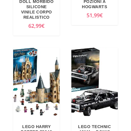
DOLL MORBIDO
POZIONI A
l
è
SILICONE
HOGWARTS
e
:
VINILE CORPO
51,99
€
REALISTICO
e
4
62,99
€
r
0
a
,
:
2
4
8
9
€
,
.
0
0
€
.
LEGO HARRY
LEGO TECHNIC