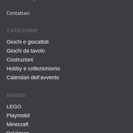
n
l
a
e
Contattaci
l
è
e
:
CATEGORIE
e
7
r
9
Giochi e giocattoli
a
,
Giochi da tavolo
:
0
Costruzioni
8
0
Hobby e collezionismo
4
€
Calendari dell’avvento
,
.
0
BRAND
0
€
LEGO
.
Playmobil
Minecraft