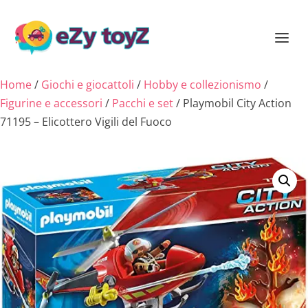
Home
/
Giochi e giocattoli
/
Hobby e collezionismo
/
Figurine e accessori
/
Pacchi e set
/ Playmobil City Action
71195 – Elicottero Vigili del Fuoco