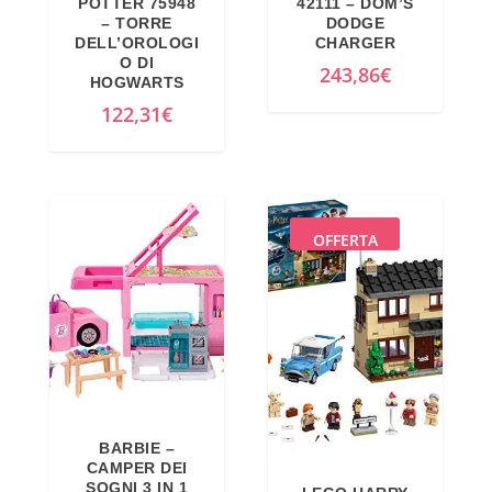
POTTER 75948
42111 – DOM’S
– TORRE
DODGE
DELL’OROLOGI
CHARGER
O DI
243,86
€
HOGWARTS
122,31
€
OFFERTA
BARBIE –
CAMPER DEI
SOGNI 3 IN 1