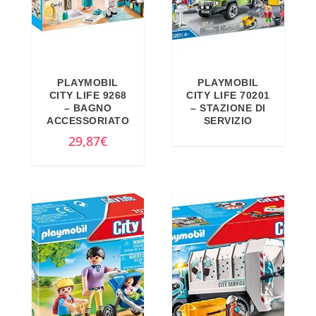
r
t
i
t
g
u
i
a
PLAYMOBIL
PLAYMOBIL
n
l
CITY LIFE 9268
CITY LIFE 70201
a
e
– BAGNO
– STAZIONE DI
ACCESSORIATO
SERVIZIO
l
è
29,87
€
e
:
e
2
r
2
a
,
:
8
3
5
5
€
,
.
5
1