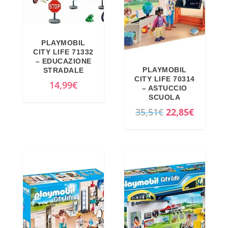
PLAYMOBIL
CITY LIFE 71332
– EDUCAZIONE
PLAYMOBIL
STRADALE
CITY LIFE 70314
14,99
€
– ASTUCCIO
SCUOLA
I
I
35,51
€
22,85
€
l
l
p
p
r
r
e
e
z
z
z
z
o
o
o
a