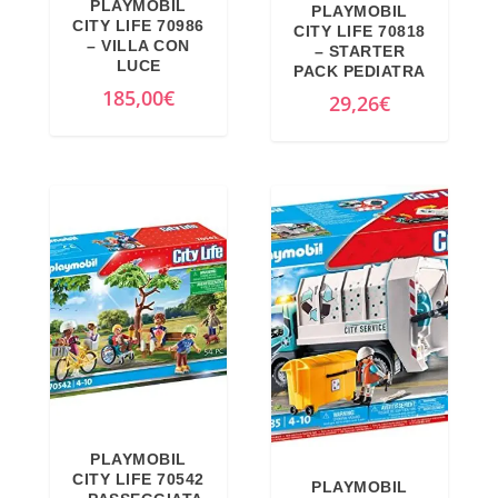
PLAYMOBIL
PLAYMOBIL
n
l
CITY LIFE 70986
CITY LIFE 70818
a
e
– VILLA CON
– STARTER
LUCE
PACK PEDIATRA
l
è
185,00
€
29,26
€
e
:
e
4
r
9
a
,
:
4
6
9
2
€
,
.
9
9
€
.
PLAYMOBIL
CITY LIFE 70542
PLAYMOBIL