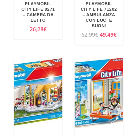
PLAYMOBIL
PLAYMOBIL
CITY LIFE 9271
CITY LIFE 71202
– CAMERA DA
– AMBULANZA
LETTO
CON LUCI E
SUONI
26,28
€
I
I
62,99
€
49,49
€
l
l
p
p
r
r
e
e
z
z
z
z
o
o
o
a
r
t
i
t
g
u
i
a