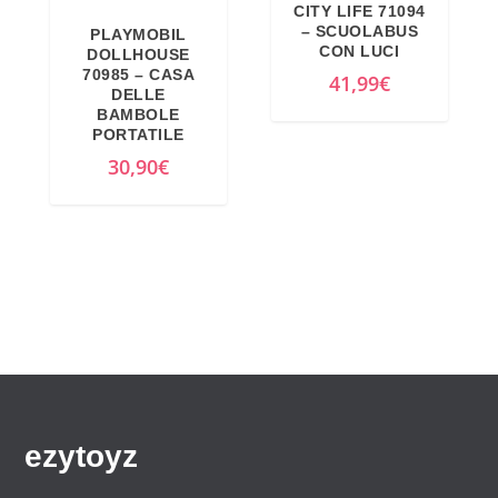
n
a
CITY LIFE 71094
– SCUOLABUS
PLAYMOBIL
a
l
CON LUCI
DOLLHOUSE
l
e
70985 – CASA
41,99
€
DELLE
e
è
BAMBOLE
e
:
PORTATILE
r
1
30,90
€
a
5
:
9
1
,
7
0
9
0
,
€
9
.
9
€
ezytoyz
.