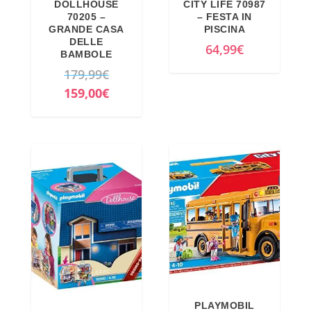
DOLLHOUSE
CITY LIFE 70987
70205 –
– FESTA IN
GRANDE CASA
PISCINA
DELLE
64,99
€
BAMBOLE
I
179,99
€
l
I
159,00
€
p
l
r
p
e
r
z
e
z
z
o
z
o
o
r
a
i
t
g
t
i
u
PLAYMOBIL