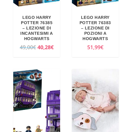
LEGO HARRY
LEGO HARRY
POTTER 76385
POTTER 76383
– LEZIONE DI
– LEZIONE DI
INCANTESIMI A
POZIONI A
HOGWARTS
HOGWARTS
I
I
49,00
€
40,28
€
51,99
€
l
l
p
p
r
r
e
e
z
z
z
z
o
o
o
a
r
t
i
t