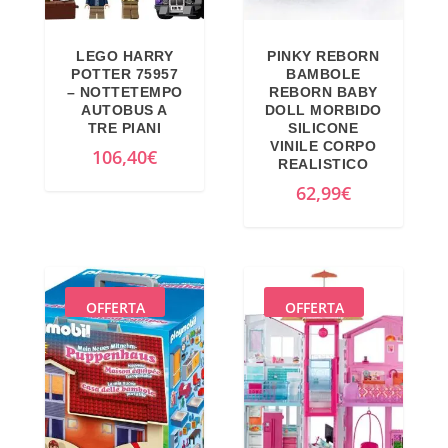
g
u
i
a
LEGO HARRY
PINKY REBORN
n
l
POTTER 75957
BAMBOLE
a
e
– NOTTETEMPO
REBORN BABY
AUTOBUS A
DOLL MORBIDO
l
è
TRE PIANI
SILICONE
e
:
VINILE CORPO
106,40
€
REALISTICO
e
4
62,99
€
r
0
a
,
:
2
4
8
9
€
OFFERTA
OFFERTA
,
.
0
0
€
.