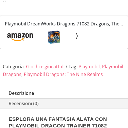
“`
Playmobil DreamWorks Dragons 71082 Dragons, The
Nine Realms, Plowhorn & d'Angelo, Personaggio di
Dragons e Drago Giocattolo con Corno, Giocattolo per
Bambini...
Categoria:
Giochi e giocattoli
Tag:
Playmobil
,
Playmobil
Dragons
,
Playmobil Dragons: The Nine Realms
Descrizione
Recensioni (0)
ESPLORA UNA FANTASIA ALATA CON
PLAYMOBIL DRAGON TRAINER 71082