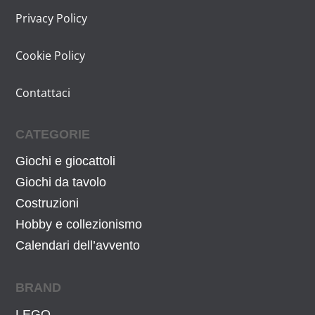
i
a
Privacy Policy
n
l
a
e
Cookie Policy
l
è
e
:
Contattaci
e
1
r
5
CATEGORIE
a
,
:
7
Giochi e giocattoli
1
1
Giochi da tavolo
8
€
Costruzioni
,
.
Hobby e collezionismo
9
Calendari dell’avvento
8
€
BRAND
.
LEGO