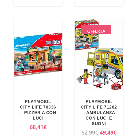
l
l
p
p
r
r
e
e
OFFERTA
z
z
z
z
o
o
o
a
r
t
i
t
g
u
i
a
PLAYMOBIL
PLAYMOBIL
n
l
CITY LIFE 70336
CITY LIFE 71202
a
e
– PIZZERIA CON
– AMBULANZA
LUCI
CON LUCI E
l
è
SUONI
68,41
€
e
:
I
I
62,99
€
49,49
€
e
2