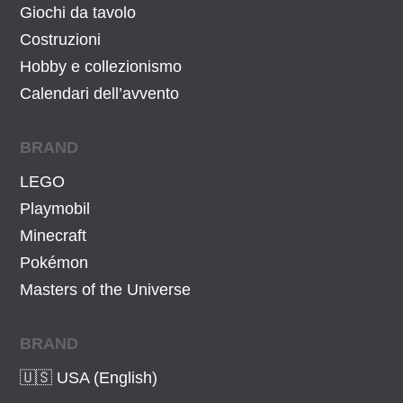
a
,
Giochi da tavolo
:
3
Costruzioni
8
4
Hobby e collezionismo
3
€
Calendari dell’avvento
,
.
5
BRAND
8
€
LEGO
.
Playmobil
Minecraft
Pokémon
Masters of the Universe
BRAND
🇺🇸 USA (English)