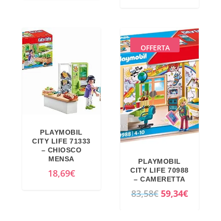
r
9
a
,
:
4
OFFERTA
6
9
2
€
,
.
9
9
€
.
PLAYMOBIL
CITY LIFE 71333
– CHIOSCO
MENSA
PLAYMOBIL
CITY LIFE 70988
18,69
€
– CAMERETTA
I
I
83,58
€
59,34
€
l
l
p
p