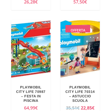
26,28
€
57,50
€
OFFERTA
PLAYMOBIL
PLAYMOBIL
CITY LIFE 70987
CITY LIFE 70314
– FESTA IN
– ASTUCCIO
PISCINA
SCUOLA
I
I
64,99
€
35,51
€
22,85
€