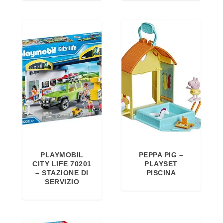
r
9
a
,
:
4
6
9
2
€
,
.
9
9
€
.
PLAYMOBIL
PEPPA PIG –
CITY LIFE 70201
PLAYSET
– STAZIONE DI
PISCINA
SERVIZIO