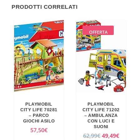
PRODOTTI CORRELATI
OFFERTA
PLAYMOBIL
PLAYMOBIL
CITY LIFE 70281
CITY LIFE 71202
– PARCO
– AMBULANZA
GIOCHI ASILO
CON LUCI E
SUONI
57,50
€
I
I
62,99
€
49,49
€