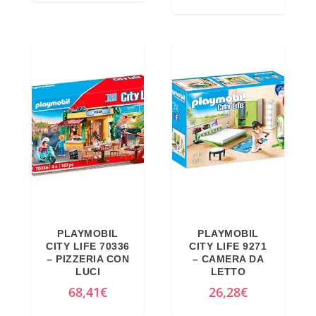
l
l
p
p
r
r
e
e
z
z
z
z
o
o
o
a
r
t
i
t
g
u
i
a
PLAYMOBIL
PLAYMOBIL
n
l
CITY LIFE 70336
CITY LIFE 9271
a
e
– PIZZERIA CON
– CAMERA DA
LUCI
LETTO
l
è
68,41
€
26,28
€
e
:
e
4