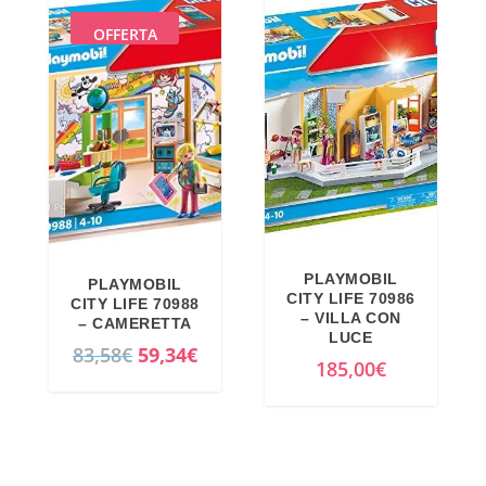
OFFERTA
PLAYMOBIL
PLAYMOBIL
CITY LIFE 70986
CITY LIFE 70988
– VILLA CON
– CAMERETTA
LUCE
I
I
83,58
€
59,34
€
185,00
€
l
l
p
p
r
r
e
e