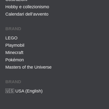
3
€
Hobby e collezionismo
,
.
Calendari dell’avvento
5
8
BRAND
€
LEGO
.
Playmobil
Minecraft
Pokémon
Masters of the Universe
BRAND
🇺🇸 USA (English)