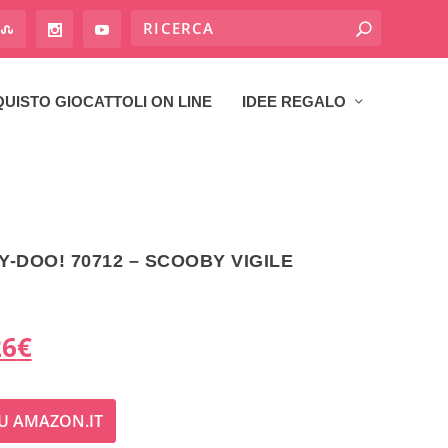
UISTO GIOCATTOLI ON LINE
IDEE REGALO
-DOO! 70712 – SCOOBY VIGILE
I
26
€
l
U AMAZON.IT
p