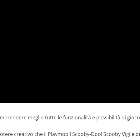
rendere meglio tutte le funzionalità e possibilità di gioco 
 potere creativo che il Playmobil Scooby-Doo! Scooby Vigile d