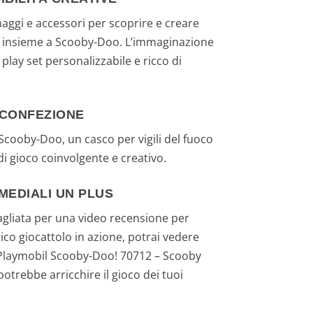
l
naggi e accessori per scoprire e creare
e
o insieme a Scooby-Doo. L’immaginazione
play set personalizzabile e ricco di
è
:
 CONFEZIONE
6
i Scooby-Doo, un casco per vigili del fuoco
di gioco coinvolgente e creativo.
,
MEDIALI UN PLUS
2
tagliata per una video recensione per
6
co giocattolo in azione, potrai vedere
l Playmobil Scooby-Doo! 70712 – Scooby
€
otrebbe arricchire il gioco dei tuoi
.