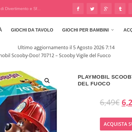
i Divertimento e Sf...
À
GIOCHI DA TAVOLO
GIOCHI PER BAMBINI
ACQ
Ultimo aggiornamento il 5 Agosto 2026 7:14
mobil Scooby-Doo! 70712 – Scooby Vigile del Fuoco
PLAYMOBIL SCOOBY
DEL FUOCO
I
6,49
€
6,
l
ACQUISTA S
p