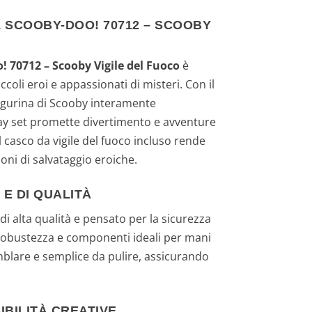
r
 SCOOBY-DOO! 70712 – SCOOBY
e
 70712 – Scooby Vigile del Fuoco
è
z
ccoli eroi e appassionati di misteri. Con il
figurina di Scooby interamente
z
lay set promette divertimento e avventure
o
Il casco da vigile del fuoco incluso rende
ni di salvataggio eroiche.
a
 E DI QUALITÀ
t
di alta qualità e pensato per la sicurezza
t
e robustezza e componenti ideali per mani
emblare e semplice da pulire, assicurando
u
a
IBILITÀ CREATIVE