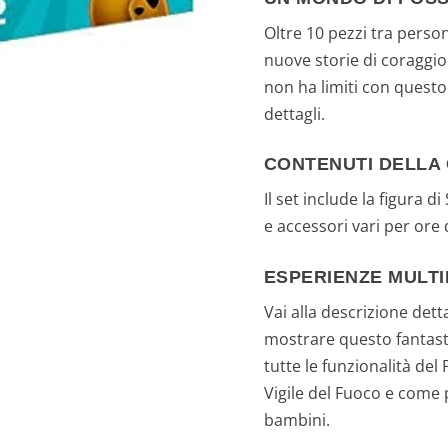
n
Oltre 10 pezzi tra perso
a
nuove storie di coraggi
non ha limiti con questo 
l
dettagli.
e
CONTENUTI DELLA
e
Il set include la figura d
e accessori vari per ore 
r
ESPERIENZE MULTI
a
Vai alla descrizione det
:
mostrare questo fantasti
tutte le funzionalità de
6
Vigile del Fuoco e come p
,
bambini.