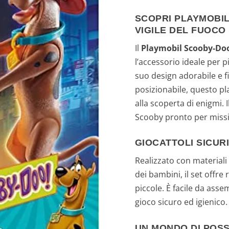
r
SCOPRI PLAYMOBIL
VIGILE DEL FUOCO
e
Il
Playmobil Scooby-Doo!
z
l’accessorio ideale per pi
suo design adorabile e 
z
posizionabile, questo p
o
alla scoperta di enigmi. 
Scooby pronto per missio
o
GIOCATTOLI SICURI
r
Realizzato con materiali 
i
dei bambini, il set offr
piccole. È facile da ass
g
gioco sicuro ed igienico.
i
UN MONDO DI POSS