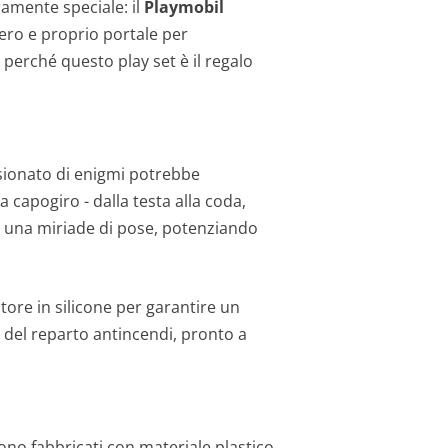
ramente speciale: il
Playmobil
ero e proprio portale per
perché questo play set è il regalo
ssionato di enigmi potrebbe
 capogiro - dalla testa alla coda,
n una miriade di pose, potenziando
tore in silicone per garantire un
o del reparto antincendi, pronto a
ono fabbricati con materiale plastico