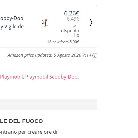
6,26€
cooby-Doo!
6,49€
 Vigile del
disponib
 Anni
ile
18 new from 5,90€
Amazon price updated:
5 Agosto 2026 7:14
Playmobil
,
Playmobil Scooby-Doo
,
ILE DEL FUOCO
ontrano per creare ore di