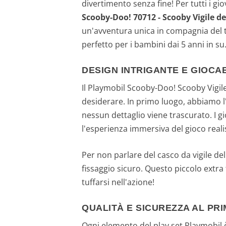
divertimento senza fine! Per tutti i g
Scooby-Doo! 70712 - Scooby Vigile d
un'avventura unica in compagnia del t
perfetto per i bambini dai 5 anni in su
DESIGN INTRIGANTE E GIOCAB
Il Playmobil Scooby-Doo! Scooby Vigil
desiderare. In primo luogo, abbiamo l'
nessun dettaglio viene trascurato. I 
l'esperienza immersiva del gioco reali
Per non parlare del casco da vigile de
fissaggio sicuro. Questo piccolo extra
tuffarsi nell'azione!
QUALITÀ E SICUREZZA AL PR
Ogni elemento del play set Playmobil è