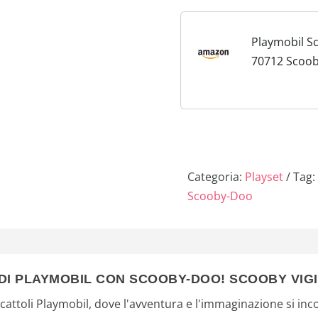
4
9
Playmobil S
70712 Scooby
€
Fuoco, dai 5
.
Categoria:
Playset
Tag:
Scooby-Doo
DI PLAYMOBIL CON SCOOBY-DOO! SCOOBY VIG
cattoli Playmobil, dove l'avventura e l'immaginazione si inc