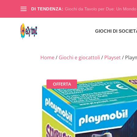
DI TENDENZA:
Giochi da Tavolo per Due: Un Mondo d
GIOCHI DI SOCIET
Home
/
Giochi e giocattoli
/
Playset
/ Play
OFFERTA