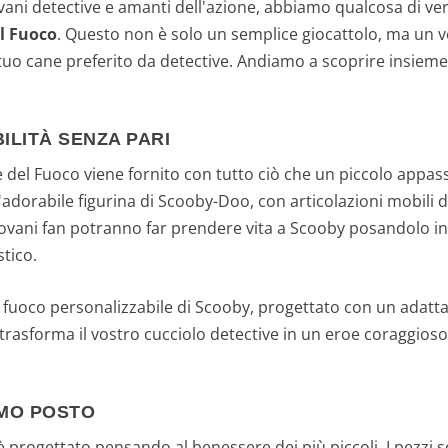
iovani detective e amanti dell'azione, abbiamo qualcosa di ve
el Fuoco
. Questo non è solo un semplice giocattolo, ma un v
uo cane preferito da detective. Andiamo a scoprire insieme 
.
ILITÀ SENZA PARI
e del Fuoco viene fornito con tutto ciò che un piccolo appa
adorabile figurina di Scooby-Doo, con articolazioni mobili da
giovani fan potranno far prendere vita a Scooby posandolo i
stico.
l fuoco personalizzabile di Scooby, progettato con un adatta
 trasforma il vostro cucciolo detective in un eroe coraggios
IMO POSTO
 progettato pensando al benessere dei più piccoli. I pezzi s