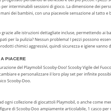
 per interminabili sessioni di gioco. La dimensione dei pers
 mani dei bambini, con una piacevole sensazione al tatto e 
vo grazie alle istruzioni dettagliate incluse, permettendo ai
upati per la pulizia? Nessun problema! I pezzi possono essere
prodotti chimici aggressivi, quindi sicurezza e igiene vanno d
 A PIACERE
igurazione del Playmobil Scooby-Doo! Scooby Vigile del Fuoco 
biare e personalizzare il loro play set per infinite possibil
amico Scooby-Doo.
ad ogni collezione di giocattoli Playmobil, o anche come me
 figure di Scooby-Doo ampiamente articolabile, 1 casco per vi