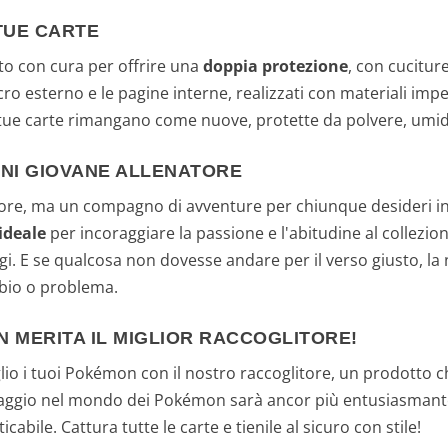
TUE CARTE
ato con cura per offrire una
doppia protezione
, con cucitur
cro esterno e le pagine interne, realizzati con materiali imp
 tue carte rimangano come nuove, protette da polvere, umidi
GNI GIOVANE ALLENATORE
tore, ma un compagno di avventure per chiunque desideri i
ideale
per incoraggiare la passione e l'abitudine al collezion
i. E se qualcosa non dovesse andare per il verso giusto, la 
bbio o problema.
 MERITA IL MIGLIOR RACCOGLITORE!
io i tuoi Pokémon con il nostro raccoglitore, un prodotto ch
viaggio nel mondo dei Pokémon sarà ancor più entusiasmante
bile. Cattura tutte le carte e tienile al sicuro con stile!