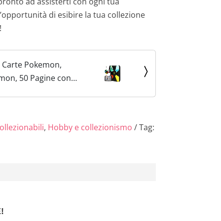
 pronto ad assisterti con ogni tua
opportunità di esibire la tua collezione
!
e Carte Pokemon,
on, 50 Pagine con
vibili e Cerniera, Può
00 Carte, Porta Carte
um Cartella da...
ollezionabili
,
Hobby e collezionismo
Tag:
!