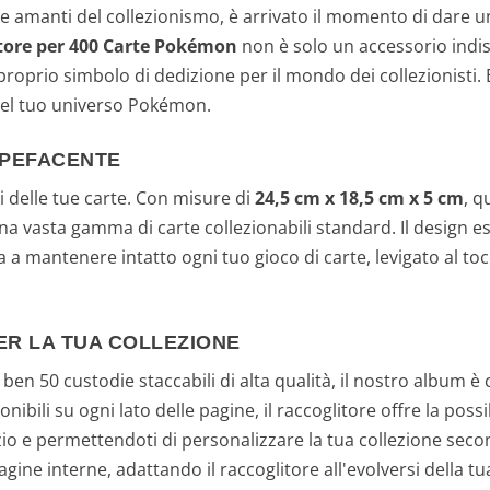
e amanti del collezionismo, è arrivato il momento di dare un
tore per 400 Carte Pokémon
non è solo un accessorio indi
proprio simbolo di dedizione per il mondo dei collezionisti
 del tuo universo Pokémon.
UPEFACENTE
 delle tue carte. Con misure di
24,5 cm x 18,5 cm x 5 cm
, q
na vasta gamma di carte collezionabili standard. Il design e
ta a mantenere intatto ogni tuo gioco di carte, levigato al t
ER LA TUA COLLEZIONE
ben 50 custodie staccabili di alta qualità, il nostro album è 
ibili su ogni lato delle pagine, il raccoglitore offre la possi
io e permettendoti di personalizzare la tua collezione secon
ine interne, adattando il raccoglitore all'evolversi della tu