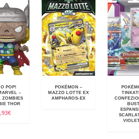
O POP!
POKÉMON –
POKÉM
MARVEL –
MAZZO LOTTE EX
TINKAT
 ZOMBIES
AMPHAROS-EX
CONFEZIO
BIE THOR
BUS
ESPANS
,93
€
SCARLA
VIOLE