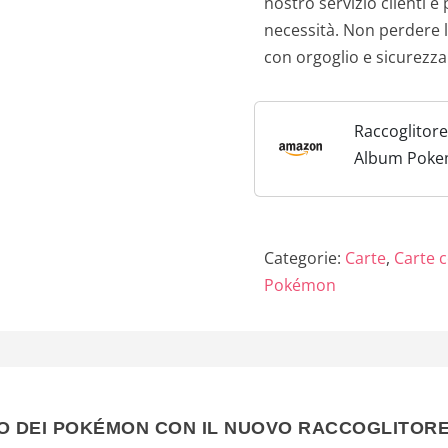
nostro servizio clienti è
necessità. Non perdere l’
con orgoglio e sicurezza
Raccoglitor
Album Pokem
Maniche Rimo
Contenere 4
Pokemon, Alb
Categorie:
Carte
,
Carte c
Pokémon
O DEI POKÉMON CON IL NUOVO RACCOGLITORE