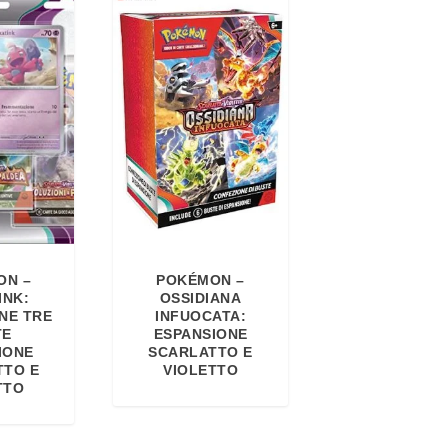
ON –
POKÉMON –
INK:
OSSIDIANA
NE TRE
INFUOCATA:
TE
ESPANSIONE
IONE
SCARLATTO E
TTO E
VIOLETTO
TTO