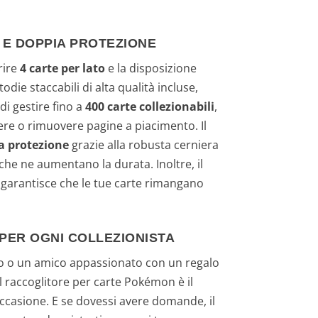
.
 E DOPPIA PROTEZIONE
rire
4 carte per lato
e la disposizione
odie staccabili di alta qualità incluse,
i gestire fino a
400 carte collezionabili
,
gere o rimuovere pagine a piacimento. Il
a protezione
grazie alla robusta cerniera
 che ne aumentano la durata. Inoltre, il
garantisce che le tue carte rimangano
 PER OGNI COLLEZIONISTA
o o un amico appassionato con un regalo
l raccoglitore per carte Pokémon è il
ccasione. E se dovessi avere domande, il