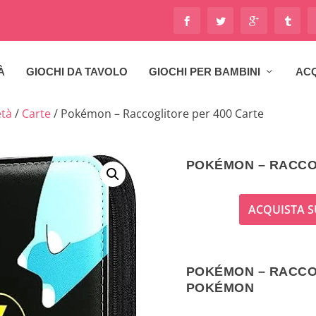
À
GIOCHI DA TAVOLO
GIOCHI PER BAMBINI
ACQ
età
/
Carte
/ Pokémon – Raccoglitore per 400 Carte
POKÉMON – RACCO
ACQUISTA S
POKÉMON – RACCO
POKÉMON