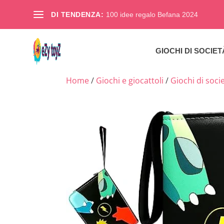
DI TENDENZA:
100 idee regalo Befana 2024
GIOCHI DI SOCIET
Home
/
Giochi e giocattoli
/
Giochi di soci