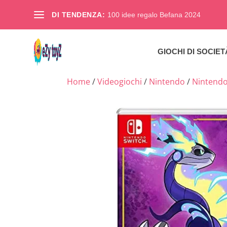
DI TENDENZA:
100 idee regalo Befana 2024
GIOCHI DI SOCIET
Home
/
Videogiochi
/
Nintendo
/
Nintendo