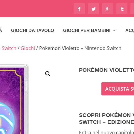
À
GIOCHI DA TAVOLO
GIOCHI PER BAMBINI
ACQ
 Switch
/
Giochi
/ Pokémon Violetto – Nintendo Switch
POKÉMON VIOLETT
ACQUISTA S
SCOPRI POKÉMON 
SWITCH – EDIZIONE
Entra nel nuovo capito