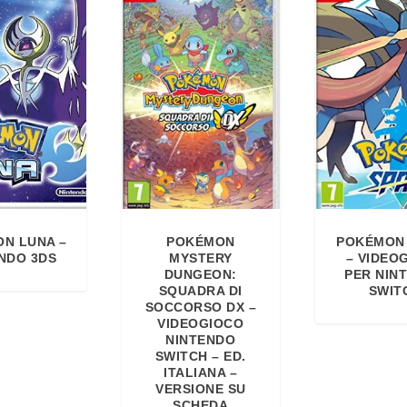
N LUNA –
POKÉMON
POKÉMON
NDO 3DS
MYSTERY
– VIDEO
DUNGEON:
PER NIN
SQUADRA DI
SWIT
SOCCORSO DX –
VIDEOGIOCO
NINTENDO
SWITCH – ED.
ITALIANA –
VERSIONE SU
SCHEDA