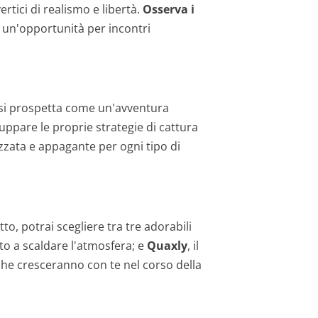
rtici di realismo e libertà.
Osserva i
 è un'opportunità per incontri
 si prospetta come un'avventura
luppare le proprie strategie di cattura
zzata e appagante per ogni tipo di
o, potrai scegliere tra tre adorabili
nto a scaldare l'atmosfera; e
Quaxly
, il
che cresceranno con te nel corso della