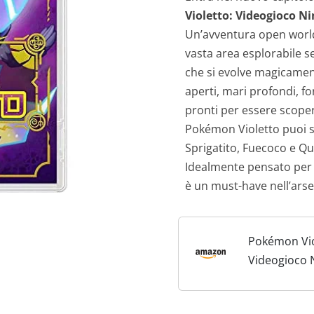
Violetto: Videogioco Ni
Un’avventura open world
vasta area esplorabile s
che si evolve magicamen
aperti, mari profondi, fo
pronti per essere scopert
Pokémon Violetto puoi s
Sprigatito, Fuecoco e Qu
Idealmente pensato per i 
è un must-have nell’ars
Pokémon Vio
Videogioco 
Ed. Italiana 
scheda