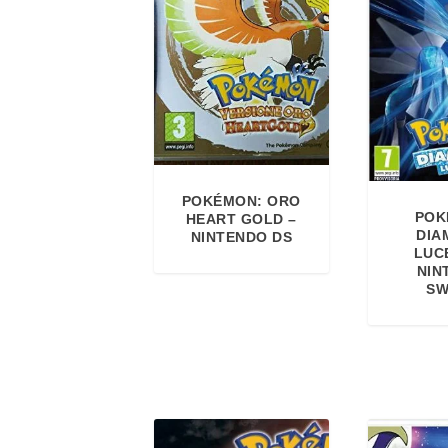
POKÉMON: ORO
POK
HEART GOLD –
DIA
NINTENDO DS
LUC
NIN
SW