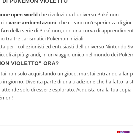
I DI POKÉMON VIOLETTO
ione open world
che rivoluziona l'universo Pokémon.
n in
varie ambientazioni
, che creano un'esperienza di gio
 fan
della serie di Pokémon, con una curva di apprendiment
no tra tre carismatici Pokémon iniziali.
tta per i collezionisti ed entusiasti dell'universo Nintendo Sw
piccoli ai più grandi, in un viaggio unico nel mondo dei Poké
ON VIOLETTO" ORA?
 stai non solo acquistando un gioco, ma stai entrando a far 
 in giorno. Diventa parte di una tradizione che ha fatto la st
tende solo di essere esplorato. Acquista ora la tua copia e i
kémon!