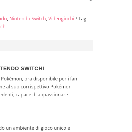
ndo
,
Nintendo Switch
,
Videogiochi
Tag:
tch
NTENDO SWITCH!
e Pokémon, ora disponibile per i fan
me al suo corrispettivo Pokémon
cedenti, capace di appassionare
ndo un ambiente di gioco unico e