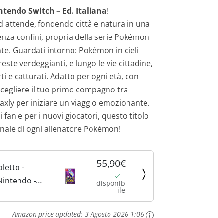
ntendo Switch – Ed. Italiana
!
 attende, fondendo città e natura in una
enza confini, propria della serie Pokémon
te. Guardati intorno: Pokémon in cieli
reste verdeggianti, e lungo le vie cittadine,
i e catturati. Adatto per ogni età, con
cegliere il tuo primo compagno tra
axly per iniziare un viaggio emozionante.
fan e per i nuovi giocatori, questo titolo
enale di ogni allenatore Pokémon!
55,90€
letto -
Nintendo -
disponib
ile
- Versione su
Amazon price updated:
3 Agosto 2026 1:06