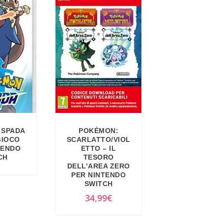
 SPADA
POKÉMON:
GIOCO
SCARLATTO/VIOL
TENDO
ETTO – IL
CH
TESORO
DELL’AREA ZERO
PER NINTENDO
SWITCH
34,99
€