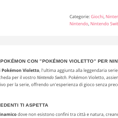
Categorie:
Giochi
,
Ninte
Nintendo
,
Nintendo Swi
A POKÉMON CON "POKÉMON VIOLETTO" PER NI
i
Pokémon Violetto
, l'ultima aggiunta alla leggendaria seri
scheda per il vostro
Nintendo Switch
. Pokémon Violetto, assie
tivo per la serie, offrendo un'esperienza di gioco senza pre
EDENTI TI ASPETTA
dinamico
dove non esistono confini tra città e natura, crea