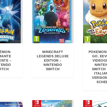
ÉMON:
MINECRAFT
POKEMON:
MANTE
LEGENDS DELUXE
GO, EEV
ENTE –
EDITION –
VIDEOG
TENDO
NINTENDO
NINTE
ITCH
SWITCH
SWITCH 
ITALIA
VERSIO
SCHE