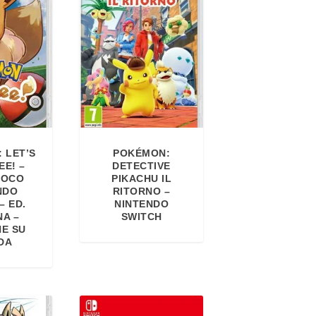
 LET’S
POKÉMON:
EE! –
DETECTIVE
IOCO
PIKACHU IL
NDO
RITORNO –
– ED.
NINTENDO
NA –
SWITCH
NE SU
DA