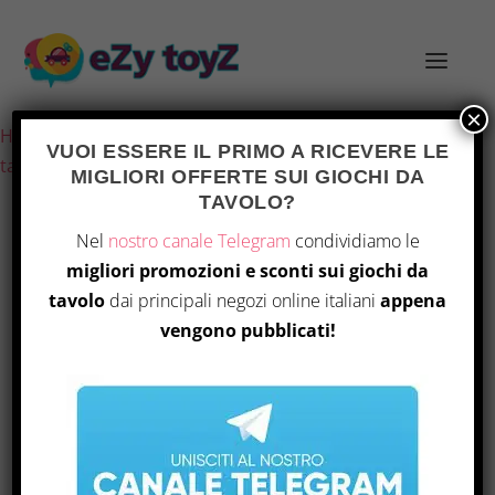
×
Home
/
Giochi e giocattoli
/
Giochi di società
/
Giochi da
VUOI ESSERE IL PRIMO A RICEVERE LE
tavolo
/ Ravensburger – Memory Peppa Pig
MIGLIORI OFFERTE SUI GIOCHI DA
TAVOLO?
Nel
nostro canale Telegram
condividiamo le
migliori promozioni e sconti sui giochi da
tavolo
dai principali negozi online italiani
appena
vengono pubblicati!