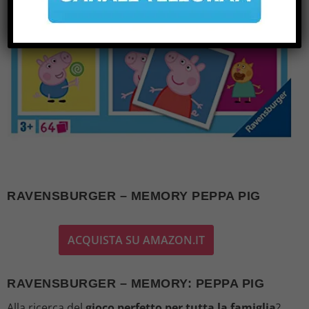
RAVENSBURGER – MEMORY PEPPA PIG
ACQUISTA SU AMAZON.IT
RAVENSBURGER – MEMORY: PEPPA PIG
Alla ricerca del
gioco perfetto per tutta la famiglia
?