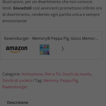
illustrazioni, per un divertimento che non conosce
limiti.
Giocattoli
così avvincenti promettono infinite ore
di divertimento, rendendo ogni partita unica e sempre
emozionante!
Ravensburger - Memory® Peppa Pig, Gioco Memory
per Famiglie, Età Raccomandata 3+, 64 Tessere,
20886 9, Multicolore
Categorie:
Animazione
,
Film e TV
,
Giochi da tavolo
,
Giochi di società
Tag:
Memory
,
Peppa Pig
,
Ravensburger
Descrizione