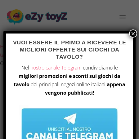
×
Ultimo aggiornamento il 26 Luglio 2026 5:57
VUOI ESSERE IL PRIMO A RICEVERE LE
Home
/
Giochi e giocattoli
/
Giochi di società
/
Giochi da
MIGLIORI OFFERTE SUI GIOCHI DA
tavolo
/ “Renegade Game Studios Visconti del Regno
TAVOLO?
Ovest: Espansione Keeper of Keys”
Nel
nostro canale Telegram
condividiamo le
migliori promozioni e sconti sui giochi da
tavolo
dai principali negozi online italiani
appena
vengono pubblicati!