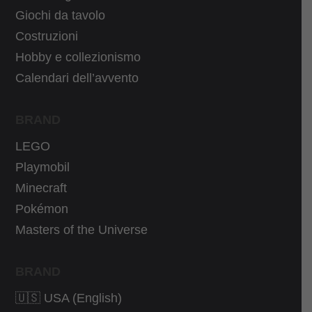
3
5
Giochi da tavolo
9
9
Costruzioni
,
€
Hobby e collezionismo
9
.
Calendari dell’avvento
9
€
BRAND
.
LEGO
Playmobil
Minecraft
Pokémon
Masters of the Universe
BRAND
🇺🇸 USA (English)