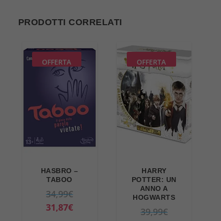
PRODOTTI CORRELATI
OFFERTA
OFFERTA
HASBRO –
HARRY
TABOO
POTTER: UN
ANNO A
I
34,99
€
HOGWARTS
l
I
31,87
€
I
39,99
€
p
l