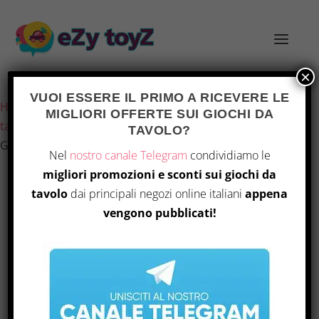
×
Ultimo aggiornamento il 13 Luglio 2026 7:16
VUOI ESSERE IL PRIMO A RICEVERE LE
Home
/
Giochi e giocattoli
/
Giochi di società
/
Giochi da
MIGLIORI OFFERTE SUI GIOCHI DA
tavolo
/ Res Arcana Duo – Gioco da Tavolo per 2
TAVOLO?
Giocatori, Edizione Italiana
Nel
nostro canale Telegram
condividiamo le
migliori promozioni e sconti sui giochi da
tavolo
dai principali negozi online italiani
appena
vengono pubblicati!