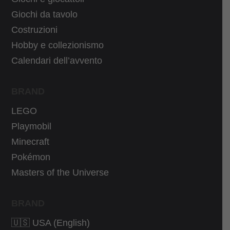
a
9
5
4
:
0
Giochi da tavolo
6
7
1
€
Costruzioni
,
€
1
.
Hobby e collezionismo
0
.
,
Calendari dell’avvento
5
9
€
0
BRAND
.
€
LEGO
.
Playmobil
Minecraft
Pokémon
Masters of the Universe
BRAND
🇺🇸 USA (English)