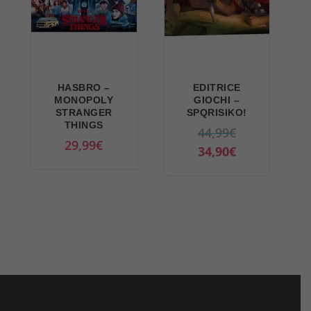
r
a
g
t
€
i
t
i
u
.
g
t
n
a
i
u
a
l
n
a
l
e
HASBRO –
EDITRICE
a
l
e
è
MONOPOLY
GIOCHI –
STRANGER
SPQRISIKO!
l
e
e
:
THINGS
I
44,99
€
e
è
r
1
29,99
€
l
I
34,90
€
e
:
a
9
p
l
r
3
:
,
r
p
a
3
2
9
e
r
:
,
5
9
z
e
3
9
,
€
z
z
9
9
9
.
o
z
,
€
9
o
o
9
.
€
r
a
9
.