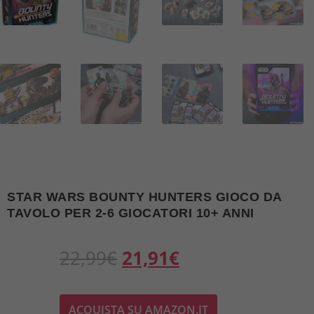
STAR WARS BOUNTY HUNTERS GIOCO DA
TAVOLO PER 2-6 GIOCATORI 10+ ANNI
I
I
22,99
€
21,91
€
l
l
ACQUISTA SU AMAZON.IT