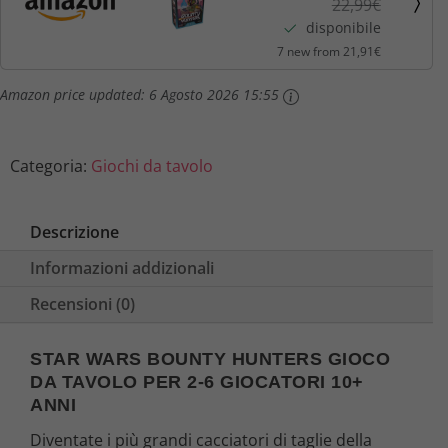
22,99€
disponibile
n
l
7 new from 21,91€
a
e
Amazon price updated:
6 Agosto 2026 15:55
l
è
Categoria:
Giochi da tavolo
e
:
e
2
Descrizione
r
1
Informazioni addizionali
a
,
Recensioni (0)
:
9
STAR WARS BOUNTY HUNTERS GIOCO
DA TAVOLO PER 2-6 GIOCATORI 10+
2
1
ANNI
2
€
Diventate i più grandi cacciatori di taglie della