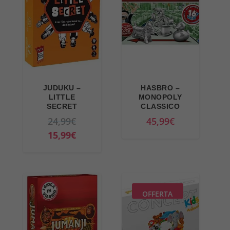
o
o
o
o
r
a
r
a
i
t
i
t
g
t
g
t
i
u
i
u
n
a
n
a
a
l
JUDUKU –
HASBRO –
a
l
LITTLE
MONOPOLY
l
e
SECRET
CLASSICO
l
e
e
è
I
24,99
€
45,99
€
e
è
e
:
l
I
15,99
€
e
:
r
3
p
l
r
2
a
1
r
p
a
9
:
,
e
r
:
,
3
8
z
e
3
9
OFFERTA
4
7
z
z
9
0
,
€
o
z
,
€
9
.