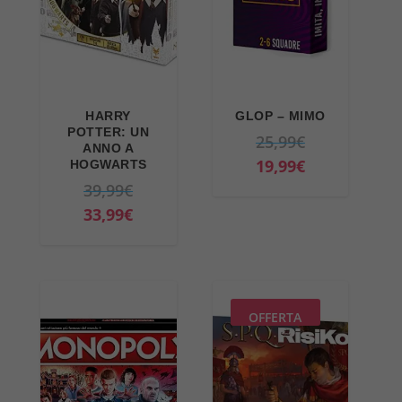
r
a
9
i
t
€
g
t
.
i
u
n
a
HARRY
GLOP – MIMO
a
l
POTTER: UN
I
25,99
€
ANNO A
l
e
l
I
19,99
€
HOGWARTS
e
è
I
p
l
39,99
€
e
:
l
I
r
p
33,99
€
r
2
p
l
e
r
a
2
r
p
z
e
:
,
e
r
z
z
2
9
z
e
o
z
OFFERTA
4
4
z
z
o
o
,
€
o
z
r
a
9
.
o
o
i
t
9