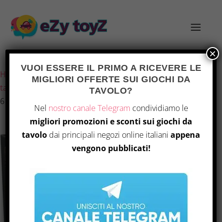
×
Ultimo aggiornamento il 6 Agosto 2026 15:55
VUOI ESSERE IL PRIMO A RICEVERE LE
Home
/
Giochi e giocattoli
/
Giochi di società
/
Giochi da
MIGLIORI OFFERTE SUI GIOCHI DA
tavolo
/ Star Wars Bounty Hunters Gioco da Tavolo per 2-
TAVOLO?
6 Giocatori 10+ Anni
Nel
nostro canale Telegram
condividiamo le
migliori promozioni e sconti sui giochi da
tavolo
dai principali negozi online italiani
appena
OFFERTA
vengono pubblicati!