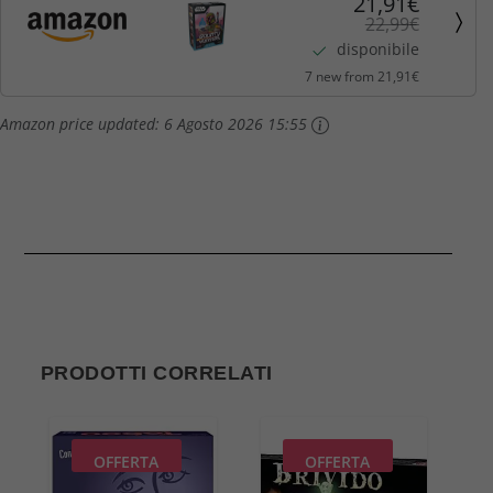
21,91€
22,99€
disponibile
7 new from 21,91€
Amazon price updated:
6 Agosto 2026 15:55
PRODOTTI CORRELATI
OFFERTA
OFFERTA