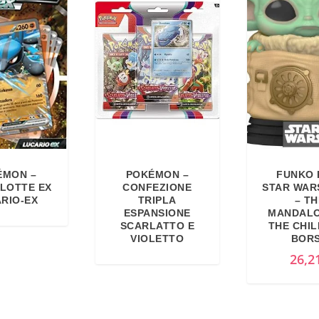
ÉMON –
POKÉMON –
FUNKO 
LOTTE EX
CONFEZIONE
STAR WAR
RIO-EX
TRIPLA
– TH
ESPANSIONE
MANDALO
SCARLATTO E
THE CHI
VIOLETTO
BOR
26,2