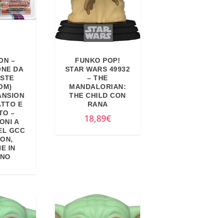
ON –
FUNKO POP!
ONE DA
STAR WARS 49932
USTE
– THE
OM)
MANDALORIAN:
ANSION
THE CHILD CON
ATTO E
RANA
TO –
18,89
€
ONI A
EL GCC
ON,
E IN
ANO