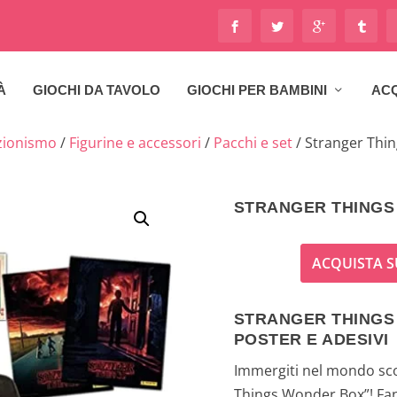
À
GIOCHI DA TAVOLO
GIOCHI PER BAMBINI
ACQ
zionismo
/
Figurine e accessori
/
Pacchi e set
/ Stranger Thi
STRANGER THINGS
ACQUISTA S
STRANGER THINGS
POSTER E ADESIVI
Immergiti nel mondo sco
Things Wonder Box”! Fan 