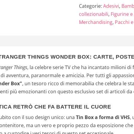
Categorie:
Adesivi
,
Bambi
collezionabili
,
Figurine e
Merchandising
,
Pacchi e
STRANGER THINGS WONDER BOX: CARTE, POSTER
ranger Things
, la celebre serie TV che ha incantato milioni di
 di avventura, paranormale e amicizia. Per tutti gli appassionat
nder Box"
, un tesoro ricco di memorabilia che celebra le sta
enti più emozionanti con questo esclusivo set di articoli da 
TETICA RETRÒ CHE FA BATTERE IL CUORE
ubito con il suo design unico: una
Tin Box a forma di VHS
,
contenitore, ma un vero e proprio pezzo da esposizione che s
no a custodire i veri tesori di questo set eccezionale.