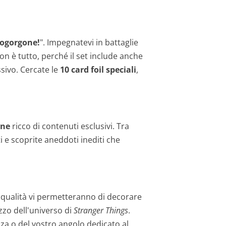
mogorgone!
". Impegnatevi in battaglie
on è tutto, perché il set include anche
ssivo. Cercate le
10 card foil speciali
,
ine
ricco di contenuti esclusivi. Tra
ti e scoprite aneddoti inediti che
ta qualità vi permetteranno di decorare
zzo dell'universo di
Stranger Things
.
nza o del vostro angolo dedicato al