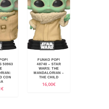
POP!
FUNKO POP!
S 50963
48740 – STAR
E
WARS: THE
RIAN:
MANDALORIAN –
LD CON
THE CHILD
SA
16,00
€
1
€