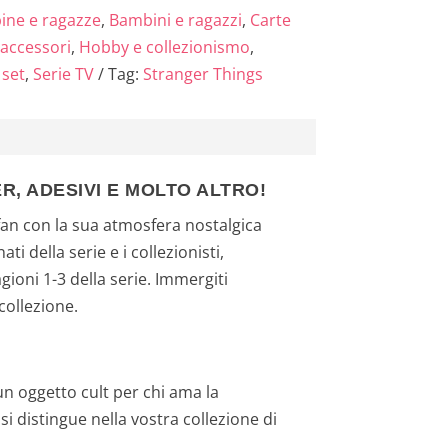
ne e ragazze
,
Bambini e ragazzi
,
Carte
 accessori
,
Hobby e collezionismo
,
 set
,
Serie TV
Tag:
Stranger Things
, ADESIVI E MOLTO ALTRO!
 fan con la sua atmosfera nostalgica
i della serie e i collezionisti,
gioni 1-3 della serie. Immergiti
collezione.
 un oggetto cult per chi ama la
i distingue nella vostra collezione di