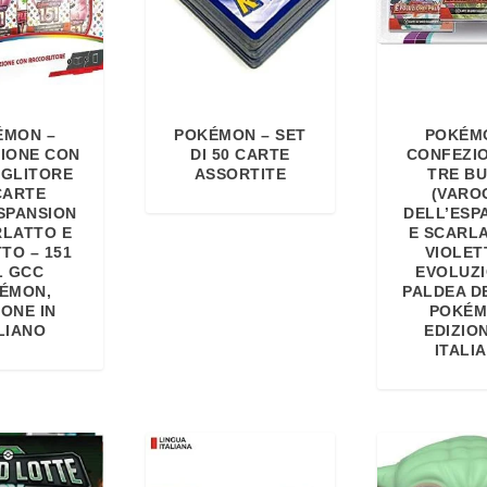
ÉMON –
POKÉMON – SET
POKÉM
IONE CON
DI 50 CARTE
CONFEZI
GLITORE
ASSORTITE
TRE B
CARTE
(VARO
SPANSION
DELL’ESP
RLATTO E
E SCARL
TO – 151
VIOLET
L GCC
EVOLUZI
ÉMON,
PALDEA D
IONE IN
POKÉM
LIANO
EDIZION
ITALI