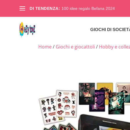
DI TENDENZA:
100 idee regalo Befana 2024
GIOCHI DI SOCIET
Home
/
Giochi e giocattoli
/
Hobby e colle