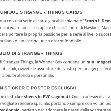
E UNIQUE STRANGER THINGS CARDS
ua con una serie di carte giocabili chiamate "
Scarta il De
e ai vostri amici e scoprite chi sarà l'hero di Hawkins! Ma n
idera portare la propria passione per la serie al livello succe
e brillano di un fascino unico e inconfondibile.
GLIO DI STRANGER THINGS
i Stranger Things, la Wonder Box contiene un
mini magaz
nticabili, rivivete le avventure dei vostri personaggi preferi
ra più profonda e personale.
N STICKER E POSTER ESCLUSIVI
rie di
sticker sheets in PVC sagomati
. Questi adesivi di al
ie vogliate rendere speciale, portando sempre con voi un pe
ter doppio
, perfetto per adornare le pareti della vostra sta