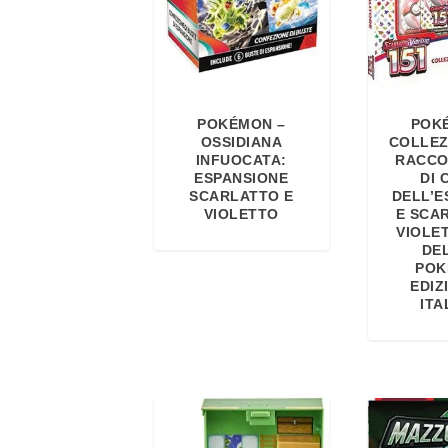
POKÉMON –
POK
OSSIDIANA
COLLEZ
INFUOCATA:
RACCO
ESPANSIONE
DI 
SCARLATTO E
DELL’E
VIOLETTO
E SCA
VIOLET
DE
POK
EDIZ
ITA