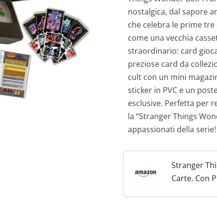
nostalgica, dal sapore an
che celebra le prime tre 
come una vecchia casset
straordinario: card gioca
preziose card da collezio
cult con un mini magazin
sticker in PVC e un post
esclusive. Perfetta per re
la “Stranger Things Wond
appassionati della serie!
Stranger Th
Carte. Con P