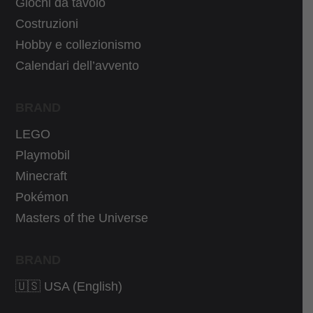
Giochi da tavolo
3
5
Costruzioni
9
9
Hobby e collezionismo
,
€
Calendari dell’avvento
9
.
9
BRAND
€
.
LEGO
Playmobil
Minecraft
Pokémon
Masters of the Universe
BRAND
🇺🇸 USA (English)