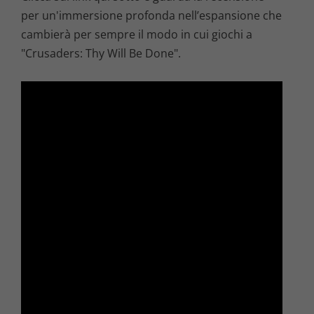
per un'immersione profonda nell’espansione che
cambierà per sempre il modo in cui giochi a
"Crusaders: Thy Will Be Done".