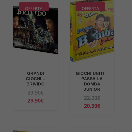
OFFERTA
OFFERTA
GRANDI
GIOCHI UNITI –
GIOCHI –
PASSA LA
BRIVIDO
BOMBA
JUNIOR
I
39,90
€
I
22,00
€
l
I
29,90
€
l
I
20,30
€
p
l
p
l
r
p
r
p
e
r
e
r
z
e