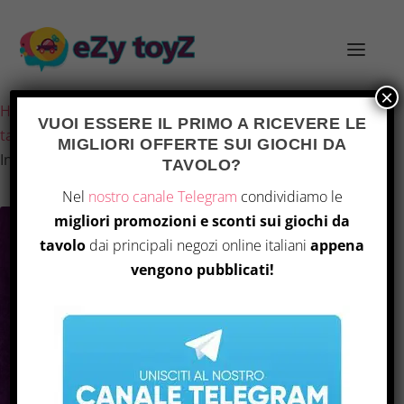
×
Home
/
Giochi e giocattoli
/
Giochi di società
/
Giochi da
VUOI ESSERE IL PRIMO A RICEVERE LE
tavolo
/ Tasty Minstrel Games – Crusaders: Divine
MIGLIORI OFFERTE SUI GIOCHI DA
Influence Espansione
TAVOLO?
Nel
nostro canale Telegram
condividiamo le
migliori promozioni e sconti sui giochi da
tavolo
dai principali negozi online italiani
appena
vengono pubblicati!