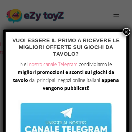
×
Ultimo aggiornamento il 7 Agosto 2026 23:08
VUOI ESSERE IL PRIMO A RICEVERE LE
Home
/
Giochi e giocattoli
/
Giochi di società
/
Giochi da
MIGLIORI OFFERTE SUI GIOCHI DA
tavolo
/ USAopoly – Munchkin: South Park
TAVOLO?
Nel
nostro canale Telegram
condividiamo le
migliori promozioni e sconti sui giochi da
tavolo
dai principali negozi online italiani
appena
vengono pubblicati!