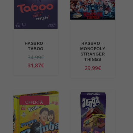
HASBRO –
HASBRO –
TABOO
MONOPOLY
STRANGER
I
34,99
€
THINGS
l
I
31,87
€
29,99
€
p
l
r
p
e
r
z
e
OFFERTA
z
z
o
z
o
o
r
a