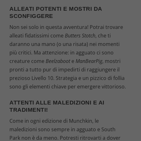
ALLEATI POTENTI E MOSTRI DA
SCONFIGGERE
Non sei solo in questa avventura! Potrai trovare
alleati fidatissimi come
Butters Stotch
, che ti
daranno una mano (o una risata) nei momenti
più critici. Ma attenzione: in agguato ci sono
creature come
Beelzaboot
e
ManBearPig
, mostri
pronti a tutto pur di impedirti di raggiungere il
prezioso Livello 10. Strategia e un pizzico di follia
sono gli elementi chiave per emergere vittorioso.
ATTENTI ALLE MALEDIZIONI E AI
TRADIMENTI!
Come in ogni edizione di Munchkin, le
maledizioni sono sempre in agguato e South
Park non è da meno. Potresti ritrovarti a dover