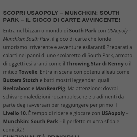
SCOPRI USAOPOLY – MUNCHKIN: SOUTH
PARK – IL GIOCO DI CARTE AVVINCENTE!
Entra nel bizzarro mondo di
South Park
con
USAopoly –
Munchkin: South Park
, il gioco di carte che fonde
umorismo irriverente e avventure esilaranti! Preparati a
calarti nei panni di uno scolaretto di South Park, armato
di oggetti esilaranti come il
Throwing Star di Kenny
o il
mitico
Towelie
. Entra in scena con potenti alleati come
Butters Stotch
e batti mostri leggendari quali
Beelzaboot e ManBearPig
. Ma attenzione: dovrai
schivare maledizioni rocambolesche e tradimenti da
parte degli avversari per raggiungere per primo il
Livello 10
. È tempo di ridere e giocare con
USAopoly –
Munchkin: South Park
– il perfetto mix tra sfida e
comicità!