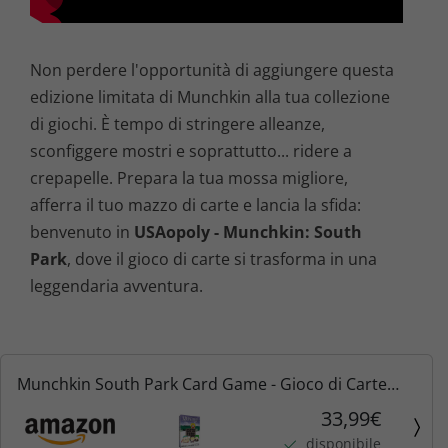
Non perdere l'opportunità di aggiungere questa
edizione limitata di Munchkin alla tua collezione
di giochi. È tempo di stringere alleanze,
sconfiggere mostri e soprattutto... ridere a
crepapelle. Prepara la tua mossa migliore,
afferra il tuo mazzo di carte e lancia la sfida:
benvenuto in
USAopoly - Munchkin: South
Park
, dove il gioco di carte si trasforma in una
leggendaria avventura.
Munchkin South Park Card Game - Gioco di Carte
con Personaggi di South Park | Ispirato ai Giochi
33,99€
Munchkin di Steve Jackson | Ufficiale Comedy
disponibile