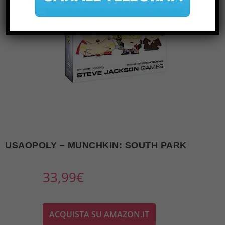
USAOPOLY – MUNCHKIN: SOUTH PARK
33,99
€
ACQUISTA SU AMAZON.IT