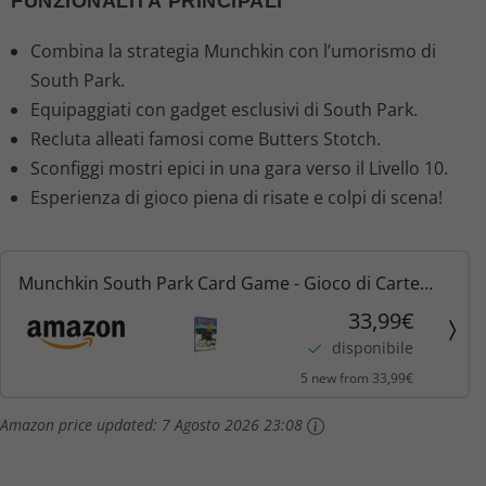
FUNZIONALITÀ PRINCIPALI
Combina la strategia Munchkin con l’umorismo di
South Park.
Equipaggiati con gadget esclusivi di South Park.
Recluta alleati famosi come Butters Stotch.
Sconfiggi mostri epici in una gara verso il Livello 10.
Esperienza di gioco piena di risate e colpi di scena!
Munchkin South Park Card Game - Gioco di Carte
con Personaggi di South Park | Ispirato ai Giochi
33,99€
Munchkin di Steve Jackson | Ufficiale Comedy
disponibile
Central & South...
5 new from 33,99€
Amazon price updated:
7 Agosto 2026 23:08