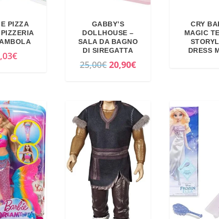
E PIZZA
GABBY’S
CRY BA
 PIZZERIA
DOLLHOUSE –
MAGIC T
BAMBOLA
SALA DA BAGNO
STORY
DI SIREGATTA
DRESS 
,03
€
I
I
25,00
€
20,90
€
l
l
p
p
r
r
e
e
z
z
z
z
o
o
o
a
r
t
i
t
g
u