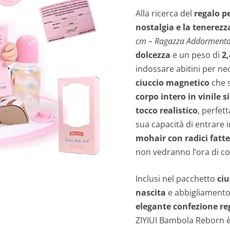
Alla ricerca del
regalo p
nostalgia e la tenerezz
cm – Ragazza Addormenta
dolcezza
e un peso di
2,
indossare abitini per neo
ciuccio magnetico
che s
corpo intero in vinile s
tocco realistico
, perfett
sua capacità di entrare 
mohair con radici fatt
non vedranno l’ora di c
Inclusi nel pacchetto
ciu
nascita
e abbigliamento 
elegante confezione re
ZIYIUI Bambola Reborn è