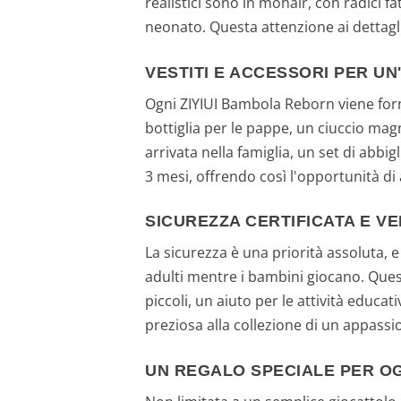
realistici sono in mohair, con radici f
neonato. Questa attenzione ai dettagl
VESTITI E ACCESSORI PER U
Ogni ZIYIUI Bambola Reborn viene forn
bottiglia per le pappe, un ciuccio mag
arrivata nella famiglia, un set di abb
3 mesi, offrendo così l'opportunità di 
SICUREZZA CERTIFICATA E VER
La sicurezza è una priorità assoluta, 
adulti mentre i bambini giocano. Que
piccoli, un aiuto per le attività educa
preziosa alla collezione di un appassi
UN REGALO SPECIALE PER O