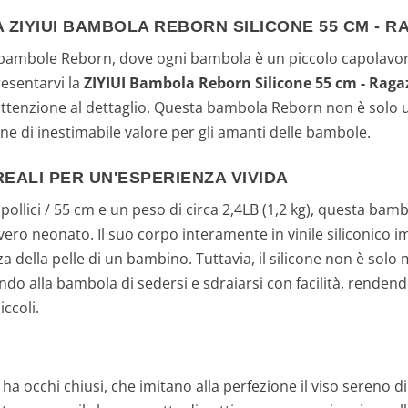
A ZIYIUI BAMBOLA REBORN SILICONE 55 CM -
bambole Reborn, dove ogni bambola è un piccolo capolavoro 
resentarvi la
ZIYIUI Bambola Reborn Silicone 55 cm - Ra
 attenzione al dettaglio. Questa bambola Reborn non è solo u
ne di inestimabile valore per gli amanti delle bambole.
EALI PER UN'ESPERIENZA VIVIDA
llici / 55 cm e un peso di circa 2,4LB (1,2 kg), questa bam
ero neonato. Il suo corpo interamente in vinile siliconico 
za della pelle di un bambino. Tuttavia, il silicone non è so
endo alla bambola di sedersi e sdraiarsi con facilità, rende
iccoli.
ha occhi chiusi, che imitano alla perfezione il viso sereno 