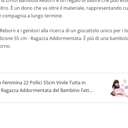
 la ZIYIUI Bambola Reborn è un regalo di valore che può ess
 altro. È un dono che va oltre il materiale, rappresentando 
re compagnia a lungo termine.
eborn e i genitori alla ricerca di un giocattolo unico per i l
ilicone 55 cm - Ragazza Addormentata. È più di una bambola
orno.
 Femmina 22 Pollici 55cm Vinile Tutta in
lo Ragazza Addormentata del Bambino Fatto
di Natale...