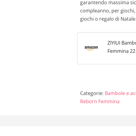
garantendo massima sicu
compleanno, per giochi,
giochi o regalo di Natal
ZIYIUI Bamb
Femmina 22 P
55cm Vinile 
Silicone Mor
Ragazza Ad
del Bambino
Mano Miglior
Categorie:
Bambole e ac
Natale...
Reborn Femmina