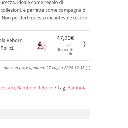
rezza. Ideale come regalo di
 collezioni, e perfetta come compagna di
e. Non perderti questo incantevole tesoro!
47,20€
ola Reborn
ollici
disponib
ile
Tutta in
bido Bello
Amazon price updated:
27 Luglio 2026 12:38
dormentata
 Fatto a
i Regali di
cessori
,
Bambole Reborn
Tag:
Bambola