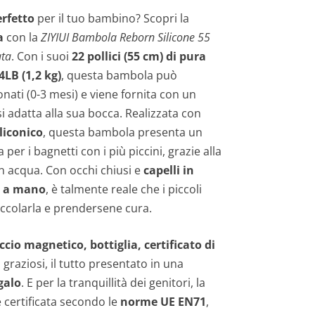
erfetto
per il tuo bambino? Scopri la
a
con la
ZIYIUI Bambola Reborn Silicone 55
ta
. Con i suoi
22 pollici (55 cm) di pura
4LB (1,2 kg)
, questa bambola può
nati (0-3 mesi) e viene fornita con un
i adatta alla sua bocca. Realizzata con
iliconico
, questa bambola presenta un
a per i bagnetti con i più piccini, grazie alla
in acqua. Con occhi chiusi e
capelli in
e a mano
, è talmente reale che i piccoli
occolarla e prendersene cura.
ccio magnetico, bottiglia, certificato di
graziosi, il tutto presentato in una
galo
. E per la tranquillità dei genitori, la
 certificata secondo le
norme UE EN71
,