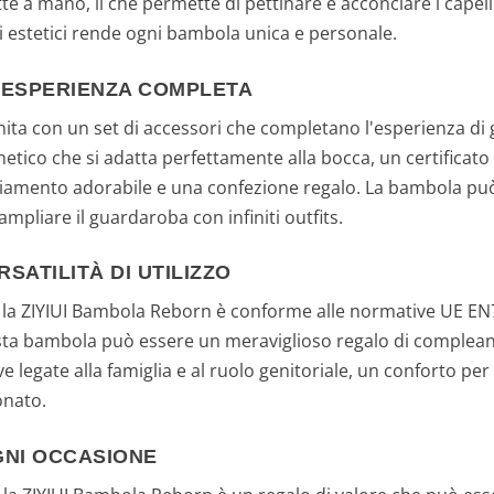
atte a mano, il che permette di pettinare e acconciare i capel
i estetici rende ogni bambola unica e personale.
N'ESPERIENZA COMPLETA
ita con un set di accessori che completano l'esperienza di g
netico che si adatta perfettamente alla bocca, un certificato
igliamento adorabile e una confezione regalo. La bambola può
ampliare il guardaroba con infiniti outfits.
SATILITÀ DI UTILIZZO
e la ZIYIUI Bambola Reborn è conforme alle normative UE EN7
sta bambola può essere un meraviglioso regalo di complean
tive legate alla famiglia e al ruolo genitoriale, un conforto
onato.
GNI OCCASIONE