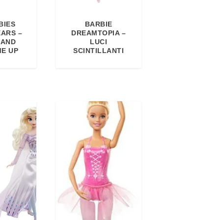
BIES
BARBIE
EARS –
DREAMTOPIA –
LAND
LUCI
ME UP
SCINTILLANTI