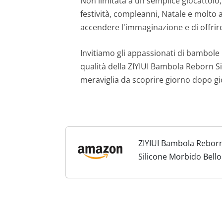
Non limitata a un semplice giocattolo,
festività, compleanni, Natale e molto
accendere l'immaginazione e di offri
Invitiamo gli appassionati di bambole R
qualità della ZIYIUI Bambola Reborn S
meraviglia da scoprire giorno dopo gi
ZIYIUI Bambola Reborn
Silicone Morbido Bel
a Mano Migliori Regali 