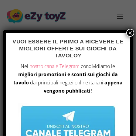
×
VUOI ESSERE IL PRIMO A RICEVERE LE
MIGLIORI OFFERTE SUI GIOCHI DA
TAVOLO?
EXPANSION
Home
/ Prodotto Size / Expansion
Nel
nostro canale Telegram
condividiamo le
migliori promozioni e sconti sui giochi da
Visualizzazione di 2 risultati
tavolo
dai principali negozi online italiani
appena
vengono pubblicati!