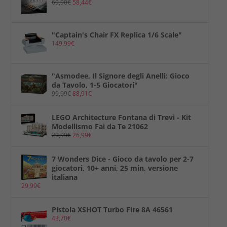
69,90
€
58,44
€
"Captain's Chair FX Replica 1/6 Scale"
149,99
€
"Asmodee, Il Signore degli Anelli: Gioco
da Tavolo, 1-5 Giocatori"
99,99
€
88,91
€
LEGO Architecture Fontana di Trevi - Kit
Modellismo Fai da Te 21062
29,99
€
26,99
€
7 Wonders Dice - Gioco da tavolo per 2-7
giocatori, 10+ anni, 25 min, versione
italiana
29,99
€
Pistola XSHOT Turbo Fire 8A 46561
43,70
€