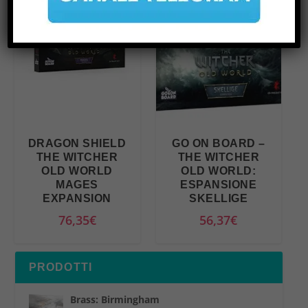
DRAGON SHIELD
GO ON BOARD –
THE WITCHER
THE WITCHER
OLD WORLD
OLD WORLD:
MAGES
ESPANSIONE
EXPANSION
SKELLIGE
76,35
€
56,37
€
PRODOTTI
Brass: Birmingham