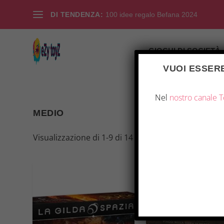
DI TENDENZA:
100 idee regalo Befana 2024
GIOCHI DI SOCIETÀ
VUOI ESSERE
Nel
nostro canale 
MEDIO
Visualizzazione di 1-9 di 14 risultati
OFFERTA