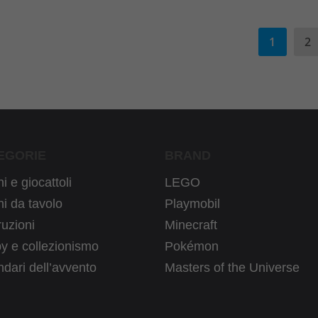
1
2
EGORIE
BRAND
i e giocattoli
LEGO
i da tavolo
Playmobil
uzioni
Minecraft
y e collezionismo
Pokémon
dari dell’avvento
Masters of the Universe