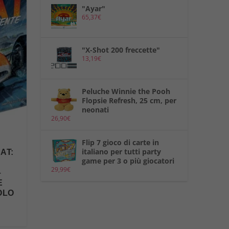
"Ayar"
65,37
€
"X-Shot 200 freccette"
13,19
€
Peluche Winnie the Pooh
Flopsie Refresh, 25 cm, per
neonati
26,90
€
Flip 7 gioco di carte in
italiano per tutti party
AT:
game per 3 o più giocatori
29,99
€
–
E
OLO