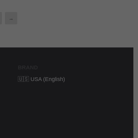
→
BRAND
🇺🇸 USA (English)