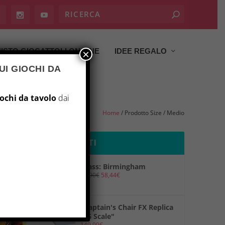
ISTO GIOCATTOLI ON LINE
IDEE REGALO
×
UI GIOCHI DA
iochi da tavolo
dai
Home
/ Prodotto Size / Medio
PRODOTTI
Brass: Birmingham
69,90
€
58,44
€
"Captain's Chair FX Replica
1/6 Scale"
149,99
€