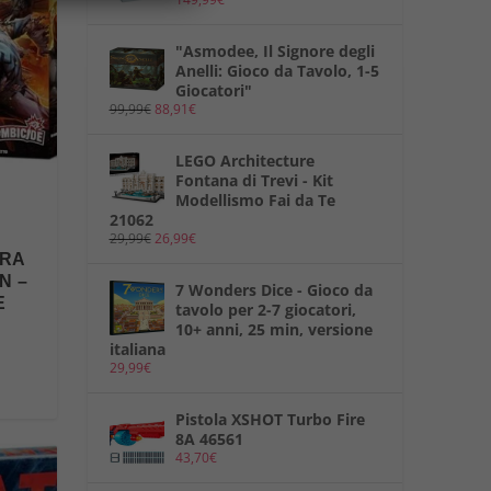
"Asmodee, Il Signore degli
Anelli: Gioco da Tavolo, 1-5
Giocatori"
99,99
€
88,91
€
LEGO Architecture
Fontana di Trevi - Kit
Modellismo Fai da Te
21062
29,99
€
26,99
€
DRA
N –
7 Wonders Dice - Gioco da
E
tavolo per 2-7 giocatori,
10+ anni, 25 min, versione
italiana
29,99
€
Pistola XSHOT Turbo Fire
8A 46561
43,70
€