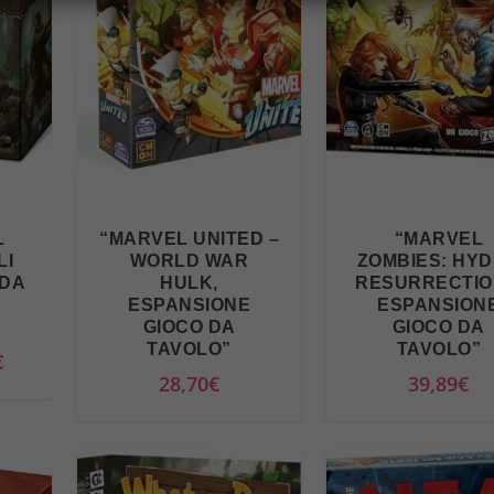
L
“MARVEL UNITED –
“MARVEL
LI
WORLD WAR
ZOMBIES: HY
 DA
HULK,
RESURRECTIO
ESPANSIONE
ESPANSION
GIOCO DA
GIOCO DA
TAVOLO”
TAVOLO”
I
€
28,70
€
39,89
€
l
p
r
e