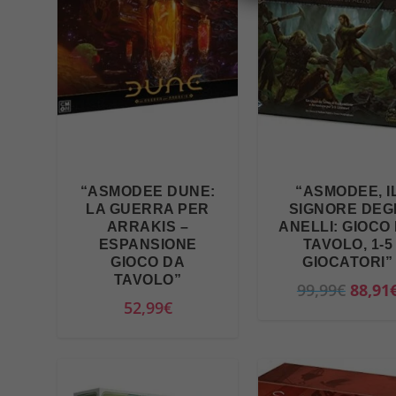
“ASMODEE DUNE:
“ASMODEE, I
LA GUERRA PER
SIGNORE DEG
ARRAKIS –
ANELLI: GIOCO
ESPANSIONE
TAVOLO, 1-5
GIOCO DA
GIOCATORI”
TAVOLO”
I
99,99
€
88,91
52,99
€
l
p
r
e