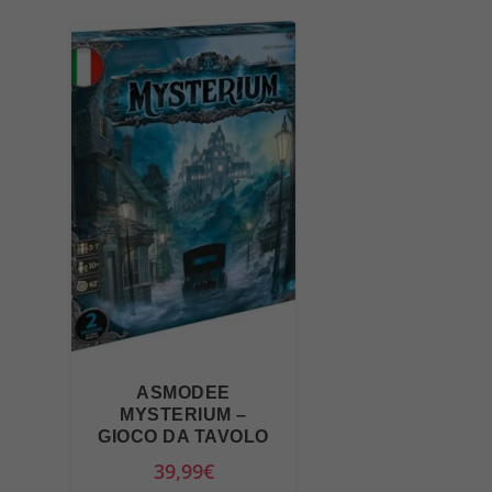
9
,
9
9
€
.
ASMODEE
MYSTERIUM –
GIOCO DA TAVOLO
39,99
€