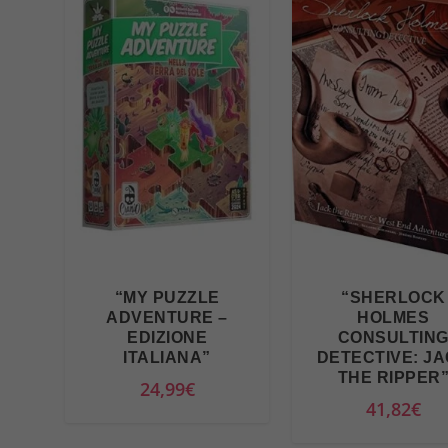
z
z
o
o
r
i
g
i
n
a
l
“MY PUZZLE
“SHERLOCK
e
ADVENTURE –
HOLMES
e
EDIZIONE
CONSULTIN
ITALIANA”
DETECTIVE: J
r
THE RIPPER
24,99
€
a
41,82
€
:
9