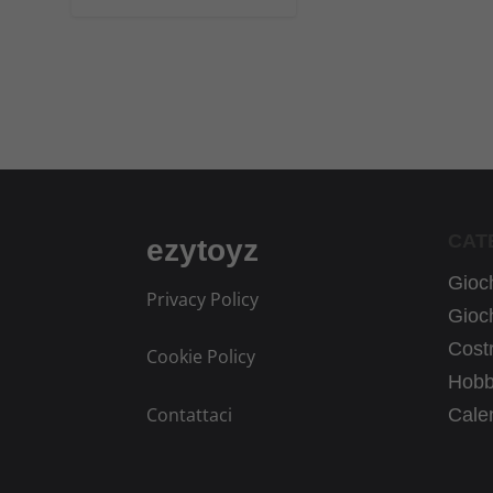
CAT
ezytoyz
Gioch
Privacy Policy
Gioch
Costr
Cookie Policy
Hobb
Contattaci
Calen