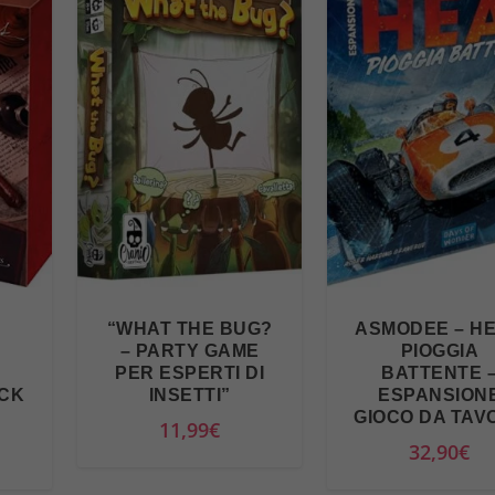
z
z
o
a
t
t
u
a
l
e
è
“WHAT THE BUG?
ASMODEE – HE
:
– PARTY GAME
PIOGGIA
8
G
PER ESPERTI DI
BATTENTE 
ACK
INSETTI”
ESPANSION
8
”
GIOCO DA TAV
11,99
€
,
32,90
€
9
1