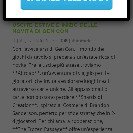
USCITE ESTIVE E INIZIO DELLE
NOVITÀ DI GEN CON
di
|
Mag 27, 2026
|
Notizie
|
0
|
Con l’avvicinarsi di Gen Con, il mondo dei
giochi da tavolo si prepara a un’estate ricca di
novità! Tra le uscite più attese troviamo
**Abroad**, un’avventura di viaggio per 1-4
giocatori, che invita a esplorare luoghi reali
attraverso carte uniche. Gli appassionati di
carte non possono perdere **Shards of
Creation**, ispirato al Cosmere di Brandon
Sanderson, perfetto per sfide strategiche in 2-
4 giocatori. Per chi ama la cooperazione,
**The Frozen Passage** offre un’esperienza