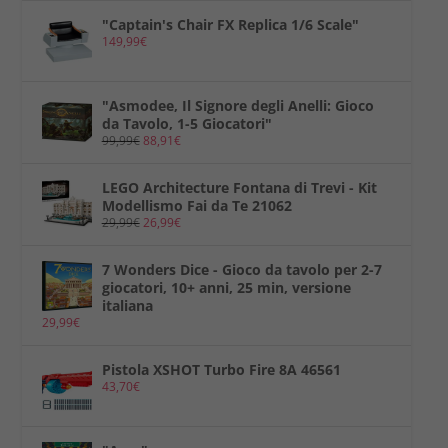
"Captain's Chair FX Replica 1/6 Scale"
149,99
€
"Asmodee, Il Signore degli Anelli: Gioco
da Tavolo, 1-5 Giocatori"
99,99
€
88,91
€
LEGO Architecture Fontana di Trevi - Kit
Modellismo Fai da Te 21062
29,99
€
26,99
€
7 Wonders Dice - Gioco da tavolo per 2-7
giocatori, 10+ anni, 25 min, versione
italiana
29,99
€
Pistola XSHOT Turbo Fire 8A 46561
43,70
€