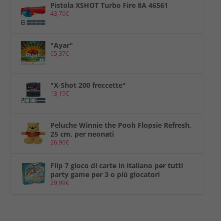
Pistola XSHOT Turbo Fire 8A 46561
43,70
€
"Ayar"
65,37
€
"X-Shot 200 freccette"
13,19
€
Peluche Winnie the Pooh Flopsie Refresh,
25 cm, per neonati
26,90
€
Flip 7 gioco di carte in italiano per tutti
party game per 3 o più giocatori
29,99
€