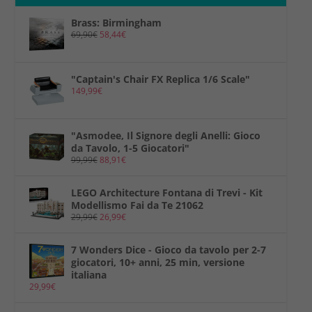
Brass: Birmingham
69,90
€
58,44
€
"Captain's Chair FX Replica 1/6 Scale"
149,99
€
"Asmodee, Il Signore degli Anelli: Gioco
da Tavolo, 1-5 Giocatori"
99,99
€
88,91
€
LEGO Architecture Fontana di Trevi - Kit
Modellismo Fai da Te 21062
29,99
€
26,99
€
7 Wonders Dice - Gioco da tavolo per 2-7
giocatori, 10+ anni, 25 min, versione
italiana
29,99
€