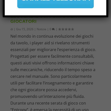
LEGGERE IL SUPPORTO PER I
GIOCATORI
di
|
Giu 15, 2026
|
Notizie
|
0
|
Nel mondo in continua evoluzione dei giochi
da tavolo, i player aid si rivelano strumenti
essenziali per migliorare l’esperienza di gioco.
Progettati per essere facilmente consultabili,
questi aiuti visivi offrono informazioni chiave
sulle meccaniche, riducendo il tempo speso a
cercare nel manuale. Sono particolarmente
utili per facilitare l’insegnamento e garantire
che ogni giocatore possa accedervi,
promuovendo un’interazione più fluida.
Durante una recente serata di gioco con
“Entropy”, è emersa la necessità di un uso