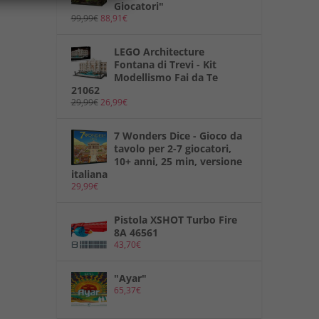
Giocatori"
99,99
€
88,91
€
LEGO Architecture
Fontana di Trevi - Kit
Modellismo Fai da Te
21062
29,99
€
26,99
€
7 Wonders Dice - Gioco da
tavolo per 2-7 giocatori,
10+ anni, 25 min, versione
italiana
29,99
€
Pistola XSHOT Turbo Fire
8A 46561
43,70
€
"Ayar"
65,37
€