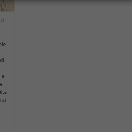
ND
olo
di
i a
de
alta
 ai