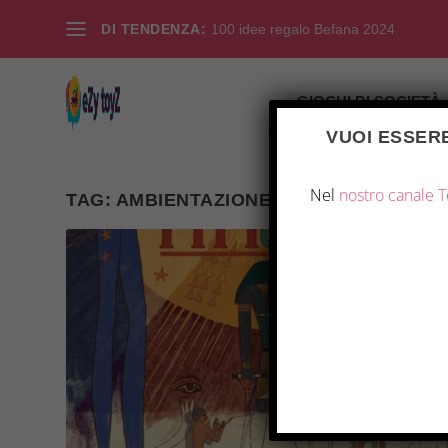
DI TENDENZA:
100 idee regalo Befana 2024
GIOCHI DI SOCIETÀ
VUOI ESSERE
Nel
nostro canale 
TAG:
AMBIENTAZIONE ANTICA EGITTO