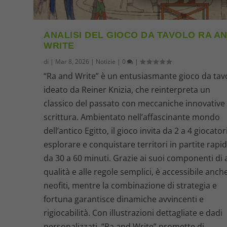
ANALISI DEL GIOCO DA TAVOLO RA A
WRITE
di
|
Mar 8, 2026
|
Notizie
|
0
|
“Ra and Write” è un entusiasmante gioco da tav
ideato da Reiner Knizia, che reinterpreta un
classico del passato con meccaniche innovative 
scrittura. Ambientato nell’affascinante mondo
dell’antico Egitto, il gioco invita da 2 a 4 giocator
esplorare e conquistare territori in partite rapi
da 30 a 60 minuti. Grazie ai suoi componenti di 
qualità e alle regole semplici, è accessibile anche
neofiti, mentre la combinazione di strategia e
fortuna garantisce dinamiche avvincenti e
rigiocabilità. Con illustrazioni dettagliate e dadi
personalizzati, “Ra and Write” promette di