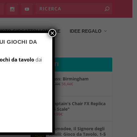
ISTO GIOCATTOLI ON LINE
IDEE REGALO
×
UI GIOCHI DA
iochi da tavolo
dai
PRODOTTI
Brass: Birmingham
69,90
€
58,44
€
"Captain's Chair FX Replica
1/6 Scale"
149,99
€
"Asmodee, Il Signore degli
Anelli: Gioco da Tavolo, 1-5