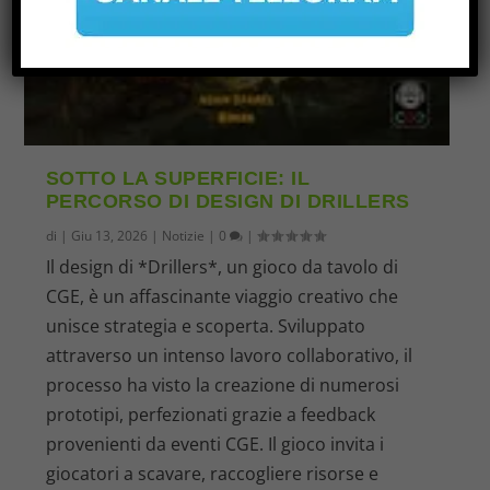
SOTTO LA SUPERFICIE: IL
PERCORSO DI DESIGN DI DRILLERS
di
|
Giu 13, 2026
|
Notizie
|
0
|
Il design di *Drillers*, un gioco da tavolo di
CGE, è un affascinante viaggio creativo che
unisce strategia e scoperta. Sviluppato
attraverso un intenso lavoro collaborativo, il
processo ha visto la creazione di numerosi
prototipi, perfezionati grazie a feedback
provenienti da eventi CGE. Il gioco invita i
giocatori a scavare, raccogliere risorse e