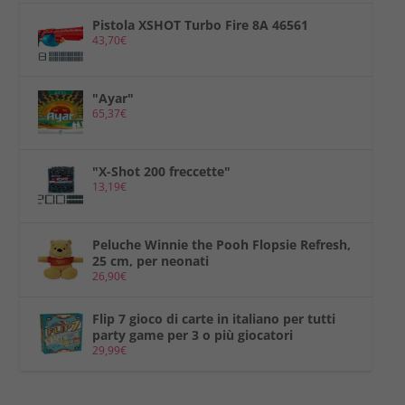
Pistola XSHOT Turbo Fire 8A 46561
43,70
€
"Ayar"
65,37
€
"X-Shot 200 freccette"
13,19
€
Peluche Winnie the Pooh Flopsie Refresh,
25 cm, per neonati
26,90
€
Flip 7 gioco di carte in italiano per tutti
party game per 3 o più giocatori
29,99
€