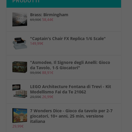
PRODOTTI
Brass: Birmingham
69,90
€
58,44
€
"Captain's Chair FX Replica 1/6 Scale"
149,99
€
"Asmodee, Il Signore degli Anelli: Gioco
da Tavolo, 1-5 Giocatori"
99,99
€
88,91
€
LEGO Architecture Fontana di Trevi - Kit
Modellismo Fai da Te 21062
29,99
€
26,99
€
7 Wonders Dice - Gioco da tavolo per 2-7
giocatori, 10+ anni, 25 min, versione
italiana
29,99
€