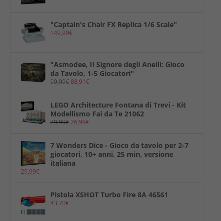
"Captain's Chair FX Replica 1/6 Scale"
149,99
€
"Asmodee, Il Signore degli Anelli: Gioco
da Tavolo, 1-5 Giocatori"
99,99
€
88,91
€
LEGO Architecture Fontana di Trevi - Kit
Modellismo Fai da Te 21062
29,99
€
26,99
€
7 Wonders Dice - Gioco da tavolo per 2-7
giocatori, 10+ anni, 25 min, versione
italiana
29,99
€
Pistola XSHOT Turbo Fire 8A 46561
43,70
€