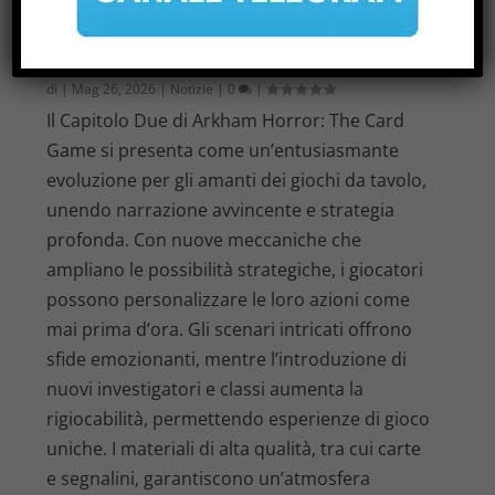
RECENSIONE DEL SECONDO
CAPITOLO DI ARKHAM HORROR: IL
GIOCO DI CARTE
di
|
Mag 26, 2026
|
Notizie
|
0
|
Il Capitolo Due di Arkham Horror: The Card
Game si presenta come un’entusiasmante
evoluzione per gli amanti dei giochi da tavolo,
unendo narrazione avvincente e strategia
profonda. Con nuove meccaniche che
ampliano le possibilità strategiche, i giocatori
possono personalizzare le loro azioni come
mai prima d’ora. Gli scenari intricati offrono
sfide emozionanti, mentre l’introduzione di
nuovi investigatori e classi aumenta la
rigiocabilità, permettendo esperienze di gioco
uniche. I materiali di alta qualità, tra cui carte
e segnalini, garantiscono un’atmosfera