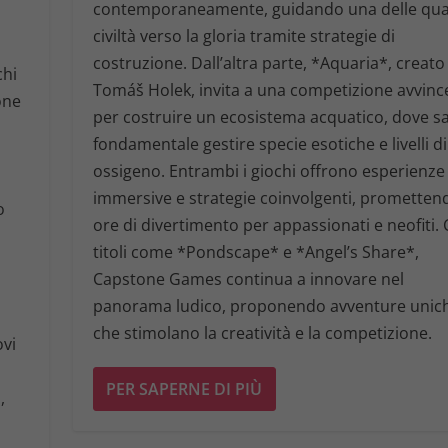
contemporaneamente, guidando una delle qua
civiltà verso la gloria tramite strategie di
costruzione. Dall’altra parte, *Aquaria*, creato
chi
Tomáš Holek, invita a una competizione avvinc
one
per costruire un ecosistema acquatico, dove s
fondamentale gestire specie esotiche e livelli di
ossigeno. Entrambi i giochi offrono esperienze
immersive e strategie coinvolgenti, prometten
o
ore di divertimento per appassionati e neofiti.
titoli come *Pondscape* e *Angel’s Share*,
Capstone Games continua a innovare nel
panorama ludico, proponendo avventure unic
che stimolano la creatività e la competizione.
ovi
PER SAPERNE DI PIÙ
,