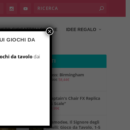
ISTO GIOCATTOLI ON LINE
IDEE REGALO
×
UI GIOCHI DA
iochi da tavolo
dai
PRODOTTI
Brass: Birmingham
69,90
€
58,44
€
"Captain's Chair FX Replica
1/6 Scale"
149,99
€
"Asmodee, Il Signore degli
Anelli: Gioco da Tavolo, 1-5