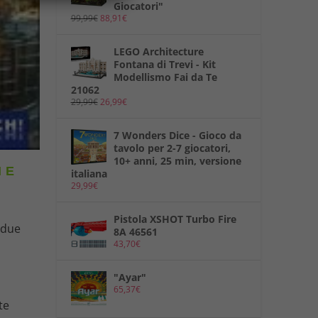
Giocatori"
99,99
€
88,91
€
LEGO Architecture
Fontana di Trevi - Kit
Modellismo Fai da Te
21062
29,99
€
26,99
€
7 Wonders Dice - Gioco da
tavolo per 2-7 giocatori,
10+ anni, 25 min, versione
 E
italiana
29,99
€
Pistola XSHOT Turbo Fire
 due
8A 46561
43,70
€
"Ayar"
65,37
€
te