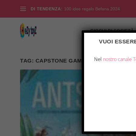
DI TENDENZA:
100 idee regalo Befana 2024
GIOCHI DI SOCIETÀ
VUOI ESSERE
Nel
nostro canale 
TAG:
CAPSTONE GAMES