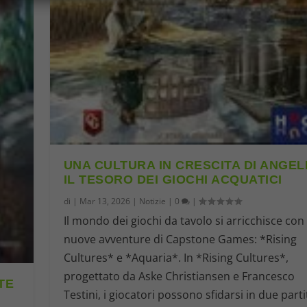
UNA CULTURA IN CRESCITA DI ANGELI
IL TESORO DEI GIOCHI ACQUATICI
di
|
Mar 13, 2026
|
Notizie
|
0
|
Il mondo dei giochi da tavolo si arricchisce con
nuove avventure di Capstone Games: *Rising
Cultures* e *Aquaria*. In *Rising Cultures*,
progettato da Aske Christiansen e Francesco
TE
Testini, i giocatori possono sfidarsi in due parti