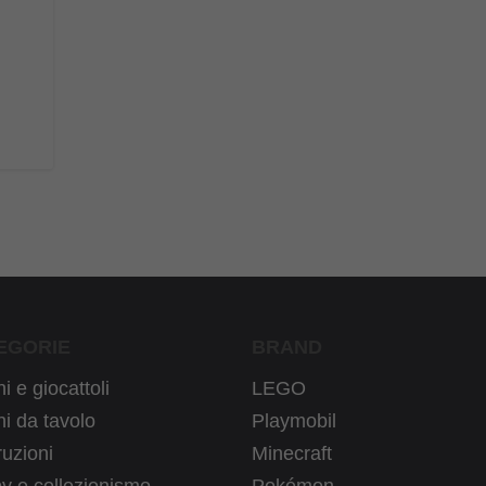
EGORIE
BRAND
i e giocattoli
LEGO
i da tavolo
Playmobil
uzioni
Minecraft