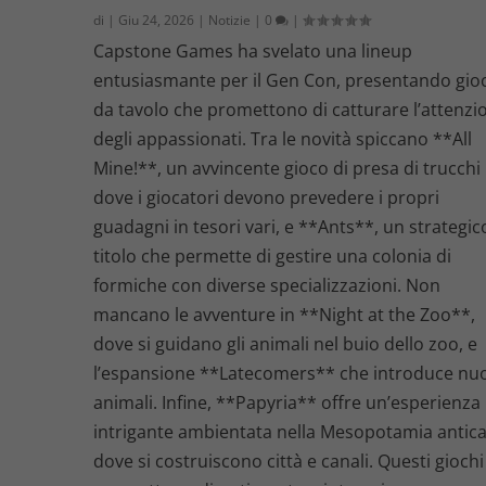
di
|
Giu 24, 2026
|
Notizie
|
0
|
Capstone Games ha svelato una lineup
entusiasmante per il Gen Con, presentando gio
da tavolo che promettono di catturare l’attenzi
degli appassionati. Tra le novità spiccano **All
Mine!**, un avvincente gioco di presa di trucchi
dove i giocatori devono prevedere i propri
guadagni in tesori vari, e **Ants**, un strategic
titolo che permette di gestire una colonia di
formiche con diverse specializzazioni. Non
mancano le avventure in **Night at the Zoo**,
dove si guidano gli animali nel buio dello zoo, e
l’espansione **Latecomers** che introduce nu
animali. Infine, **Papyria** offre un’esperienza
intrigante ambientata nella Mesopotamia antica
dove si costruiscono città e canali. Questi giochi