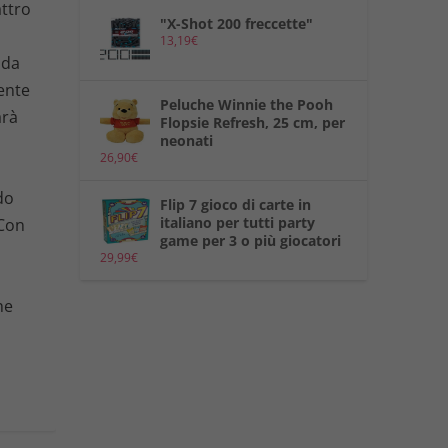
ttro
"X-Shot 200 freccette"
13,19
€
 da
ente
Peluche Winnie the Pooh
arà
Flopsie Refresh, 25 cm, per
neonati
26,90
€
do
Flip 7 gioco di carte in
italiano per tutti party
 Con
game per 3 o più giocatori
29,99
€
he