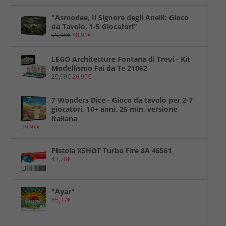
"Asmodee, Il Signore degli Anelli: Gioco
da Tavolo, 1-5 Giocatori"
99,99
€
88,91
€
LEGO Architecture Fontana di Trevi - Kit
Modellismo Fai da Te 21062
29,99
€
26,99
€
7 Wonders Dice - Gioco da tavolo per 2-7
giocatori, 10+ anni, 25 min, versione
italiana
29,99
€
Pistola XSHOT Turbo Fire 8A 46561
43,70
€
"Ayar"
65,37
€