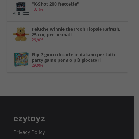
"X-Shot 200 freccette"
13,19
€
Peluche Winnie the Pooh Flopsie Refresh,
25 cm, per neonati
26,90
€
Flip 7 gioco di carte in italiano per tutti
party game per 3 o più giocatori
29,99
€
ezytoyz
Privacy Policy