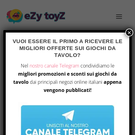
×
VUOI ESSERE IL PRIMO A RICEVERE LE
MIGLIORI OFFERTE SUI GIOCHI DA
TAG:
CATACLYSM ARCADE
TAVOLO?
Nel
nostro canale Telegram
condividiamo le
migliori promozioni e sconti sui giochi da
tavolo
dai principali negozi online italiani
appena
vengono pubblicati!
CATACLYSM ARCADE: ANTEPRIMA