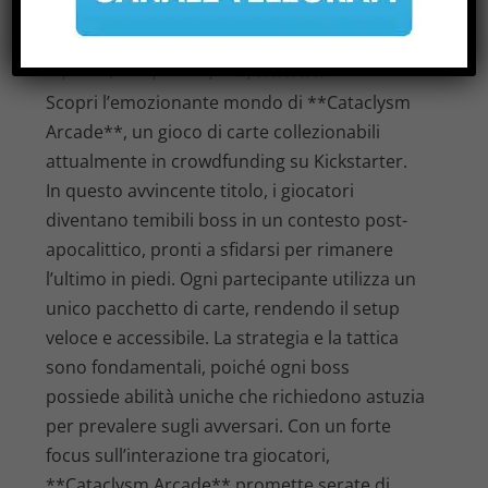
DEL GIOCO DA TAVOLO
COMPETITIVO
di
|
Giu 16, 2026
|
Notizie
|
0
|
Scopri l’emozionante mondo di **Cataclysm
Arcade**, un gioco di carte collezionabili
attualmente in crowdfunding su Kickstarter.
In questo avvincente titolo, i giocatori
diventano temibili boss in un contesto post-
apocalittico, pronti a sfidarsi per rimanere
l’ultimo in piedi. Ogni partecipante utilizza un
unico pacchetto di carte, rendendo il setup
veloce e accessibile. La strategia e la tattica
sono fondamentali, poiché ogni boss
possiede abilità uniche che richiedono astuzia
per prevalere sugli avversari. Con un forte
focus sull’interazione tra giocatori,
**Cataclysm Arcade** promette serate di