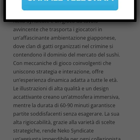
RECENSIONE DI NEKO SYNDICATE
di
|
Mar 7, 2026
|
Notizie
|
0
|
Neko Syndicate è un gioco da tavolo
avvincente che trasporta i giocatori in
un’affascinante ambientazione giapponese,
dove clan di gatti organizzati nel crimine si
contendono il dominio del mercato del sushi.
Con meccaniche di gioco coinvolgenti che
uniscono strategia e interazione, offre
un’esperienza dinamica adatta a tutte le età.
Le illustrazioni di alta qualità e un design
accattivante creano un’atmosfera immersiva,
mentre la durata di 60-90 minuti garantisce
partite soddisfacenti senza esagerare. La sua
alta rigiocabilità, grazie alla varietà di scelte
strategiche, rende Neko Syndicate
un’aggiunta imperdibile per ogni collezionista