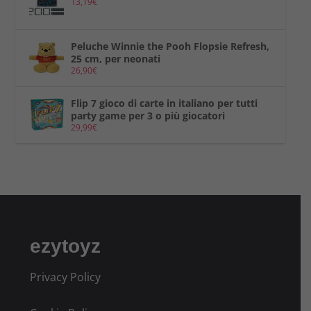
13,19
€
Peluche Winnie the Pooh Flopsie Refresh,
25 cm, per neonati
26,90
€
Flip 7 gioco di carte in italiano per tutti
party game per 3 o più giocatori
29,99
€
ezytoyz
Privacy Policy