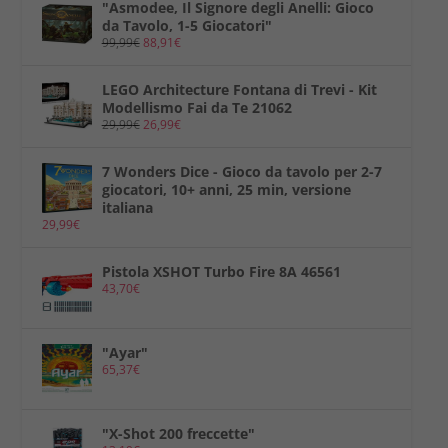
"Asmodee, Il Signore degli Anelli: Gioco
da Tavolo, 1-5 Giocatori"
99,99
€
88,91
€
LEGO Architecture Fontana di Trevi - Kit
Modellismo Fai da Te 21062
29,99
€
26,99
€
7 Wonders Dice - Gioco da tavolo per 2-7
giocatori, 10+ anni, 25 min, versione
italiana
29,99
€
Pistola XSHOT Turbo Fire 8A 46561
43,70
€
"Ayar"
65,37
€
"X-Shot 200 freccette"