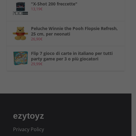
"X-Shot 200 freccette"
13,19
€
Peluche Winnie the Pooh Flopsie Refresh,
25 cm, per neonati
26,90
€
Flip 7 gioco di carte in italiano per tutti
party game per 3 o più giocatori
29,99
€
ezytoyz
Privacy Policy