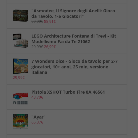
"Asmodee, Il Signore degli Anelli: Gioco
da Tavolo, 1-5 Giocatori"
99,99
€
88,91
€
LEGO Architecture Fontana di Trevi - Kit
Modellismo Fai da Te 21062
29,99
€
26,99
€
7 Wonders Dice - Gioco da tavolo per 2-7
giocatori, 10+ anni, 25 min, versione
italiana
29,99
€
Pistola XSHOT Turbo Fire 8A 46561
43,70
€
"Ayar"
65,37
€