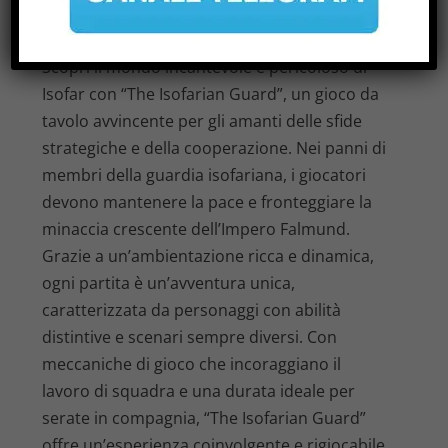
RECENSIONE DI ISOFARIAN GUARD
di
|
Giu 23, 2026
|
Notizie
|
0
|
Scopri il mondo incantevole e pericoloso di
Isofar con “The Isofarian Guard”, un gioco da
tavolo avvincente per gli amanti delle sfide
strategiche e della cooperazione. Nei panni di
membri della guardia isofariana, i giocatori
devono mantenere la pace e fronteggiare la
minaccia crescente dell’Impero Falmund.
Grazie a un’ambientazione ricca e dinamica,
ogni partita è un’avventura unica,
caratterizzata da personaggi con abilità
distintive e scenari sempre diversi. Con
meccaniche di gioco che incoraggiano il
lavoro di squadra e una durata ideale per
serate in compagnia, “The Isofarian Guard”
offre un’esperienza coinvolgente e rigiocabile.