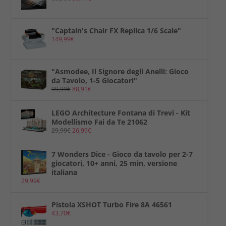
"Captain's Chair FX Replica 1/6 Scale"
149,99
€
"Asmodee, Il Signore degli Anelli: Gioco
da Tavolo, 1-5 Giocatori"
99,99
€
88,91
€
LEGO Architecture Fontana di Trevi - Kit
Modellismo Fai da Te 21062
29,99
€
26,99
€
7 Wonders Dice - Gioco da tavolo per 2-7
giocatori, 10+ anni, 25 min, versione
italiana
29,99
€
Pistola XSHOT Turbo Fire 8A 46561
43,70
€