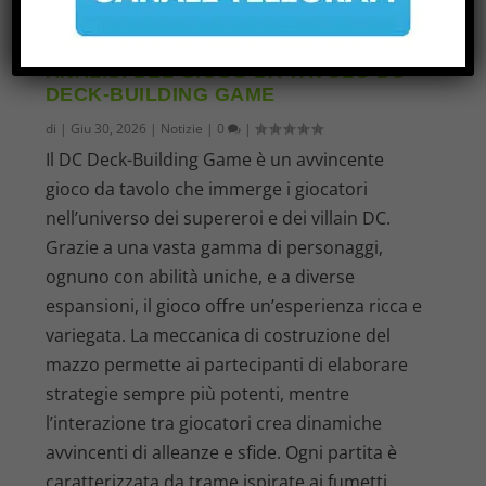
ANALISI DEL GIOCO DA TAVOLO DC
DECK-BUILDING GAME
di
|
Giu 30, 2026
|
Notizie
|
0
|
Il DC Deck-Building Game è un avvincente
gioco da tavolo che immerge i giocatori
nell’universo dei supereroi e dei villain DC.
Grazie a una vasta gamma di personaggi,
ognuno con abilità uniche, e a diverse
espansioni, il gioco offre un’esperienza ricca e
variegata. La meccanica di costruzione del
mazzo permette ai partecipanti di elaborare
strategie sempre più potenti, mentre
l’interazione tra giocatori crea dinamiche
avvincenti di alleanze e sfide. Ogni partita è
caratterizzata da trame ispirate ai fumetti,