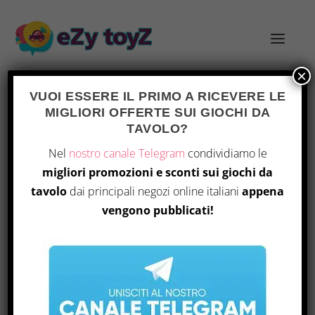
×
VUOI ESSERE IL PRIMO A RICEVERE LE
MIGLIORI OFFERTE SUI GIOCHI DA
TAG:
DC DECK-BUILDING GAME
TAVOLO?
Nel
nostro canale Telegram
condividiamo le
migliori promozioni e sconti sui giochi da
tavolo
dai principali negozi online italiani
appena
vengono pubblicati!