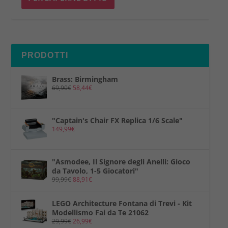
PRODOTTI
Brass: Birmingham
69,90
€
58,44
€
"Captain's Chair FX Replica 1/6 Scale"
149,99
€
"Asmodee, Il Signore degli Anelli: Gioco
da Tavolo, 1-5 Giocatori"
99,99
€
88,91
€
LEGO Architecture Fontana di Trevi - Kit
Modellismo Fai da Te 21062
29,99
€
26,99
€