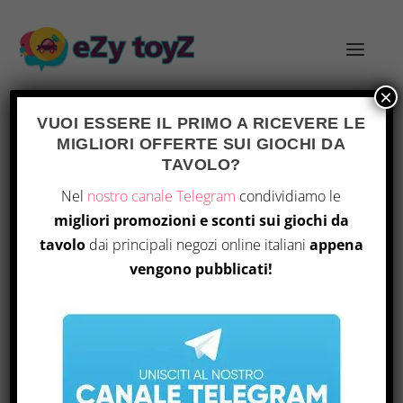
×
VUOI ESSERE IL PRIMO A RICEVERE LE
MIGLIORI OFFERTE SUI GIOCHI DA
TAG:
DIVERTIMENTO LUDICO
TAVOLO?
Nel
nostro canale Telegram
condividiamo le
OBG 582: IL CONCETTO DI
DIVERTIMENTO NEI GIOCHI DA
migliori promozioni e sconti sui giochi da
TAVOLO
tavolo
dai principali negozi online italiani
appena
di
|
Mar 13, 2026
|
Notizie
|
0
|
vengono pubblicati!
Nel podcast “On Board Games”, Erik e Bruce
Voge III esplorano il concetto di divertimento
nei giochi da tavolo, analizzando come varie
esperienze ludiche possano coinvolgere i
giocatori. Discutono di titoli come “Baseball