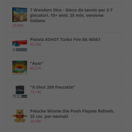
7 Wonders Dice - Gioco da tavolo per 2-7
giocatori, 10+ anni, 25 min, versione
italiana
29,99
€
Pistola XSHOT Turbo Fire 8A 46561
43,70
€
"Ayar"
65,37
€
"X-Shot 200 freccette"
13,19
€
Peluche Winnie the Pooh Flopsie Refresh,
25 cm, per neonati
26,90
€