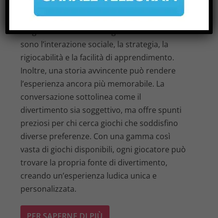
Card GM”, “Sensu” e “Ticket to Ride”,
evidenziando le caratteristiche che rendono
un gioco avvincente. Tra gli elementi chiave ci
sono l’interazione sociale, la strategia, la
rigiocabilità e la facilità di apprendimento.
Inoltre, una storia avvincente può rendere
l’esperienza ancora più memorabile. La
conversazione sottolinea come il
divertimento sia soggettivo, ma offre spunti
preziosi per chi cerca giochi che soddisfino
diverse preferenze. Con una gamma così
vasta di giochi disponibili, ogni giocatore può
trovare la propria fonte di divertimento,
creando un’esperienza ludica unica e
personalizzata.
PER SAPERNE DI PIÙ