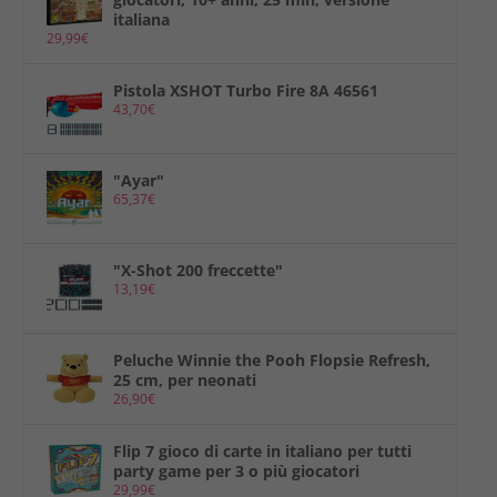
italiana
29,99
€
Pistola XSHOT Turbo Fire 8A 46561
43,70
€
"Ayar"
65,37
€
"X-Shot 200 freccette"
13,19
€
Peluche Winnie the Pooh Flopsie Refresh,
25 cm, per neonati
26,90
€
Flip 7 gioco di carte in italiano per tutti
party game per 3 o più giocatori
29,99
€