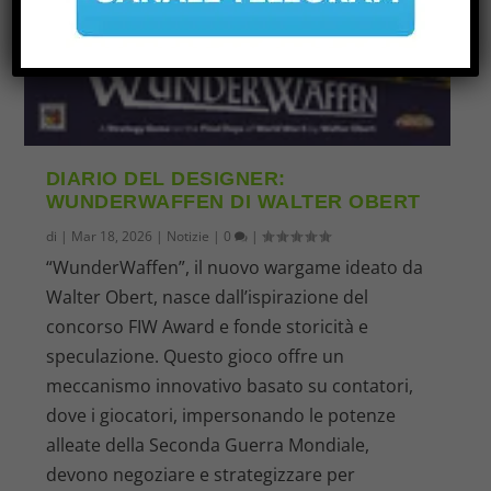
DIARIO DEL DESIGNER:
WUNDERWAFFEN DI WALTER OBERT
di
|
Mar 18, 2026
|
Notizie
|
0
|
“WunderWaffen”, il nuovo wargame ideato da
Walter Obert, nasce dall’ispirazione del
concorso FIW Award e fonde storicità e
speculazione. Questo gioco offre un
meccanismo innovativo basato su contatori,
dove i giocatori, impersonando le potenze
alleate della Seconda Guerra Mondiale,
devono negoziare e strategizzare per