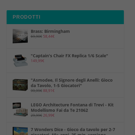
PRODOTTI
Brass: Birmingham
69,90
€
58,44
€
"Captain's Chair FX Replica 1/6 Scale"
149,99
€
"Asmodee, Il Signore degli Anelli: Gioco
da Tavolo, 1-5 Giocatori"
99,99
€
88,91
€
LEGO Architecture Fontana di Trevi - Kit
Modellismo Fai da Te 21062
29,99
€
26,99
€
7 Wonders Dice - Gioco da tavolo per 2-7
giocatori, 10+ anni, 25 min, versione