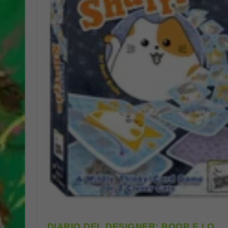
DIARIO DEL DESIGNER: BOOP E LO