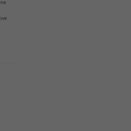
one
uove