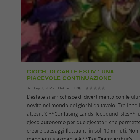
GIOCHI DI CARTE ESTIVI: UNA
PIACEVOLE CONTINUAZIONE
di
|
Lug 1, 2026
|
Notizie
|
0
|
L’estate si arricchisce di divertimento con le ult
novità nel mondo dei giochi da tavolo! Tra i titol
attesi c’è **Confusing Lands: Icebound Isles**, 
gioco autonomo per due giocatori che permette
creare paesaggi fluttuanti in soli 10 minuti. Non
meno entusiasmante è **Tag Team: Arthur’s