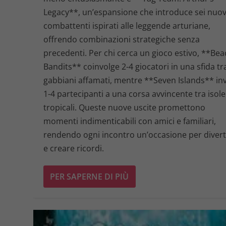
Legacy**, un’espansione che introduce sei nuov
combattenti ispirati alle leggende arturiane,
offrendo combinazioni strategiche senza
precedenti. Per chi cerca un gioco estivo, **Be
Bandits** coinvolge 2-4 giocatori in una sfida tr
gabbiani affamati, mentre **Seven Islands** inv
1-4 partecipanti a una corsa avvincente tra isole
tropicali. Queste nuove uscite promettono
momenti indimenticabili con amici e familiari,
rendendo ogni incontro un’occasione per divert
e creare ricordi.
PER SAPERNE DI PIÙ