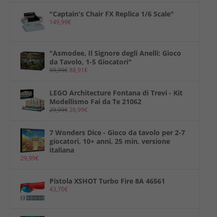
"Captain's Chair FX Replica 1/6 Scale"
149,99
€
"Asmodee, Il Signore degli Anelli: Gioco
da Tavolo, 1-5 Giocatori"
99,99
€
88,91
€
LEGO Architecture Fontana di Trevi - Kit
Modellismo Fai da Te 21062
29,99
€
26,99
€
7 Wonders Dice - Gioco da tavolo per 2-7
giocatori, 10+ anni, 25 min, versione
italiana
29,99
€
Pistola XSHOT Turbo Fire 8A 46561
43,70
€