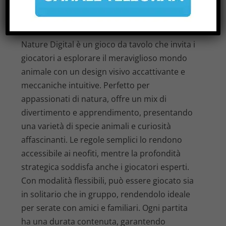
RECENSIONE DI NATURE DIGITAL:
UNANALISI DEI GIOCHI DA TAVOLO
di
|
Apr 9, 2026
|
Notizie
|
0
|
Nature Digital è un gioco da tavolo che invita i
giocatori a esplorare il meraviglioso mondo
animale con un design visivo accattivante e
meccaniche intuitive. Perfetto per
appassionati di natura, offre un mix di
divertimento e apprendimento, presentando
una varietà di specie animali e curiosità
affascinanti. Le regole semplici lo rendono
accessibile ai neofiti, mentre la profondità
strategica soddisfa anche i giocatori esperti.
Con modalità flessibili, può essere giocato sia
in solitario che in gruppo, rendendolo ideale
per serate con amici e familiari. Ogni partita
ha una durata contenuta, garantendo