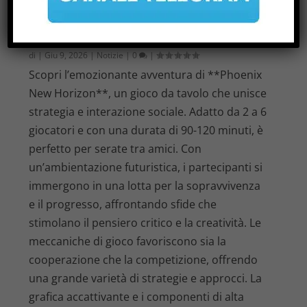
ANALISI DI PHOENIX NEW HORIZON
NEL PANORAMA DEI GIOCHI DA
TAVOLO
di
|
Giu 9, 2026
|
Notizie
|
0
|
Scopri l’emozionante avventura di **Phoenix
New Horizon**, un gioco da tavolo che unisce
strategia e interazione sociale. Adatto da 2 a 6
giocatori e con una durata di 90-120 minuti, è
perfetto per serate tra amici. Con
un’ambientazione futuristica, i partecipanti si
immergono in una lotta per la sopravvivenza
e il progresso, affrontando sfide che
stimolano il pensiero critico e la creatività. Le
meccaniche di gioco favoriscono sia la
cooperazione che la competizione, offrendo
una grande varietà di strategie e approcci. La
grafica accattivante e i componenti di alta