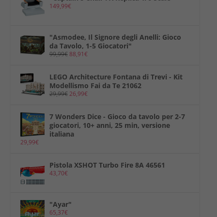
149,99
€
"Asmodee, Il Signore degli Anelli: Gioco
da Tavolo, 1-5 Giocatori"
99,99
€
88,91
€
LEGO Architecture Fontana di Trevi - Kit
Modellismo Fai da Te 21062
29,99
€
26,99
€
7 Wonders Dice - Gioco da tavolo per 2-7
giocatori, 10+ anni, 25 min, versione
italiana
29,99
€
Pistola XSHOT Turbo Fire 8A 46561
43,70
€
"Ayar"
65,37
€