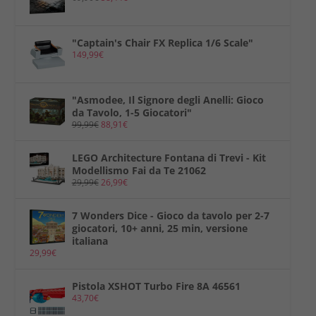
"Captain's Chair FX Replica 1/6 Scale"
149,99
€
"Asmodee, Il Signore degli Anelli: Gioco
da Tavolo, 1-5 Giocatori"
99,99
€
88,91
€
LEGO Architecture Fontana di Trevi - Kit
Modellismo Fai da Te 21062
29,99
€
26,99
€
7 Wonders Dice - Gioco da tavolo per 2-7
giocatori, 10+ anni, 25 min, versione
italiana
29,99
€
Pistola XSHOT Turbo Fire 8A 46561
43,70
€