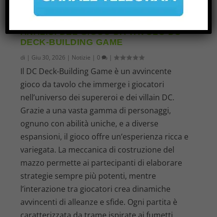
ANALISI DEL GIOCO DA TAVOLO DC
DECK-BUILDING GAME
di
|
Giu 30, 2026
|
Notizie
|
0
|
Il DC Deck-Building Game è un avvincente
gioco da tavolo che immerge i giocatori
nell’universo dei supereroi e dei villain DC.
Grazie a una vasta gamma di personaggi,
ognuno con abilità uniche, e a diverse
espansioni, il gioco offre un’esperienza ricca e
variegata. La meccanica di costruzione del
mazzo permette ai partecipanti di elaborare
strategie sempre più potenti, mentre
l’interazione tra giocatori crea dinamiche
avvincenti di alleanze e sfide. Ogni partita è
caratterizzata da trame ispirate ai fumetti,