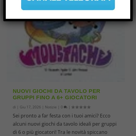
NUOVI GIOCHI DA TAVOLO PER
GRUPPI FINO A 6+ GIOCATORI
di
|
Giu 17, 2026
|
Notizie
|
0
|
Sei pronto a far festa con i tuoi amici? Ecco
alcuni nuovi giochi da tavolo ideali per gruppi
di 6 o più giocatori! Tra le novità spiccano