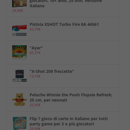
giocatori, 10+ anni, 25 min, versione
italiana
29,99
€
Pistola XSHOT Turbo Fire 8A 46561
43,70
€
"Ayar"
65,37
€
"X-Shot 200 freccette"
13,19
€
Peluche Winnie the Pooh Flopsie Refresh,
25 cm, per neonati
26,90
€
Flip 7 gioco di carte in italiano per tutti
party game per 3 o più giocatori
29,99
€