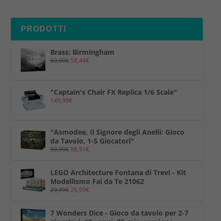
PRODOTTI
Brass: Birmingham
69,90
€
58,44
€
"Captain's Chair FX Replica 1/6 Scale"
149,99
€
"Asmodee, Il Signore degli Anelli: Gioco
da Tavolo, 1-5 Giocatori"
99,99
€
88,91
€
LEGO Architecture Fontana di Trevi - Kit
Modellismo Fai da Te 21062
29,99
€
26,99
€
7 Wonders Dice - Gioco da tavolo per 2-7