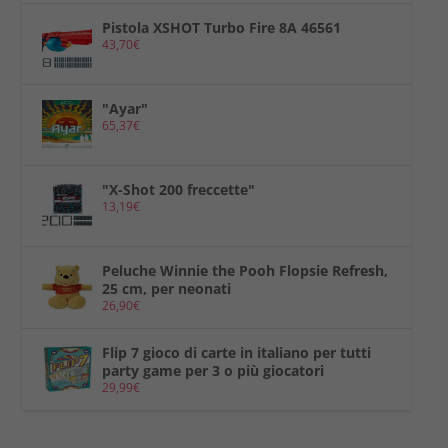
Pistola XSHOT Turbo Fire 8A 46561
43,70
€
"Ayar"
65,37
€
"X-Shot 200 freccette"
13,19
€
Peluche Winnie the Pooh Flopsie Refresh,
25 cm, per neonati
26,90
€
Flip 7 gioco di carte in italiano per tutti
party game per 3 o più giocatori
29,99
€