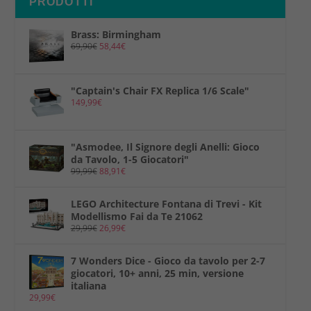
PRODOTTI
Brass: Birmingham
69,90
€
58,44
€
"Captain's Chair FX Replica 1/6 Scale"
149,99
€
"Asmodee, Il Signore degli Anelli: Gioco
da Tavolo, 1-5 Giocatori"
99,99
€
88,91
€
LEGO Architecture Fontana di Trevi - Kit
Modellismo Fai da Te 21062
29,99
€
26,99
€
7 Wonders Dice - Gioco da tavolo per 2-7
giocatori, 10+ anni, 25 min, versione
italiana
29,99
€