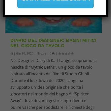
DIARIO DEL DESIGNER: BAGNI MITICI
NEL GIOCO DA TAVOLO
di
|
Giu 30, 2026
|
Notizie
|
0
|
Nel Designer Diary di Karl Lange, scopriamo la
nascita di “Mythic Baths”, un gioco da tavolo
ispirato all’incanto dei film di Studio Ghibli.
Durante il lockdown del 2020, Lange ha
sviluppato un’idea originale che porta i
giocatori nel mondo del bagno di “Spirited
Away”, dove devono gestire ingredienti e
pulire vasche per soddisfare le richieste degli