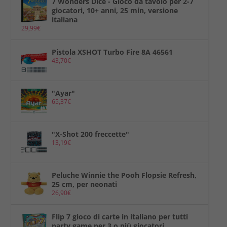
7 Wonders Dice - Gioco da tavolo per 2-7
giocatori, 10+ anni, 25 min, versione
italiana
29,99
€
Pistola XSHOT Turbo Fire 8A 46561
43,70
€
"Ayar"
65,37
€
"X-Shot 200 freccette"
13,19
€
Peluche Winnie the Pooh Flopsie Refresh,
25 cm, per neonati
26,90
€
Flip 7 gioco di carte in italiano per tutti
party game per 3 o più giocatori