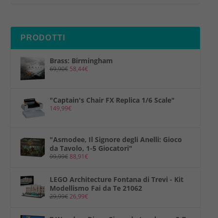
PRODOTTI
Brass: Birmingham
69,90
€
58,44
€
"Captain's Chair FX Replica 1/6 Scale"
149,99
€
"Asmodee, Il Signore degli Anelli: Gioco
da Tavolo, 1-5 Giocatori"
99,99
€
88,91
€
LEGO Architecture Fontana di Trevi - Kit
Modellismo Fai da Te 21062
29,99
€
26,99
€