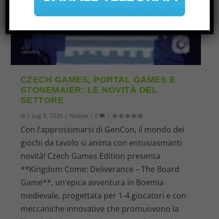
CZECH GAMES, PORTAL GAMES E
STONEMAIER: LE NOVITÀ DEL
SETTORE
di
|
Lug 8, 2026
|
Notizie
|
0
|
Con l’approssimarsi di GenCon, il mondo dei
giochi da tavolo si anima con entusiasmanti
novità! Czech Games Edition presenta
**Kingdom Come: Deliverance – The Board
Game**, un’epica avventura in Boemia
medievale, progettata per 1-4 giocatori e con
meccaniche innovative che promuovono la