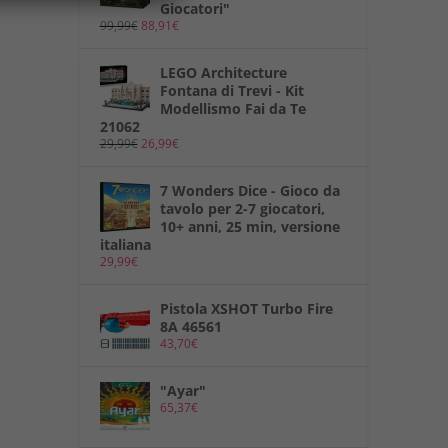
Giocatori"
99,99
€
88,91
€
LEGO Architecture
Fontana di Trevi - Kit
Modellismo Fai da Te
21062
29,99
€
26,99
€
7 Wonders Dice - Gioco da
tavolo per 2-7 giocatori,
10+ anni, 25 min, versione
italiana
29,99
€
Pistola XSHOT Turbo Fire
8A 46561
43,70
€
"Ayar"
65,37
€