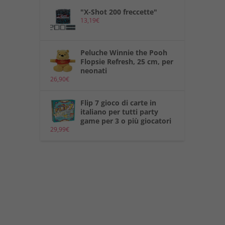
"X-Shot 200 freccette"
13,19
€
Peluche Winnie the Pooh
Flopsie Refresh, 25 cm, per
neonati
26,90
€
Flip 7 gioco di carte in
italiano per tutti party
game per 3 o più giocatori
29,99
€