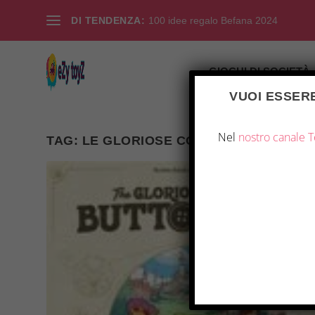
DI TENDENZA:
100 idee regalo Befana 2024
GIOCHI DI SOCIETÀ
VUOI ESSERE
Nel
nostro canale 
TAG:
LE GLORIOSE CORPORAZIONI DI B