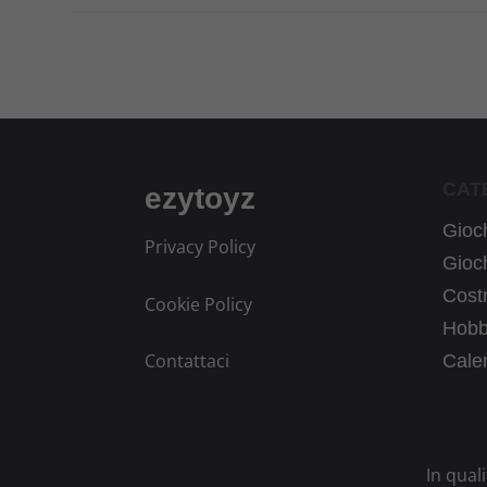
CAT
ezytoyz
Gioch
Privacy Policy
Gioch
Costr
Cookie Policy
Hobb
Contattaci
Calen
In qual