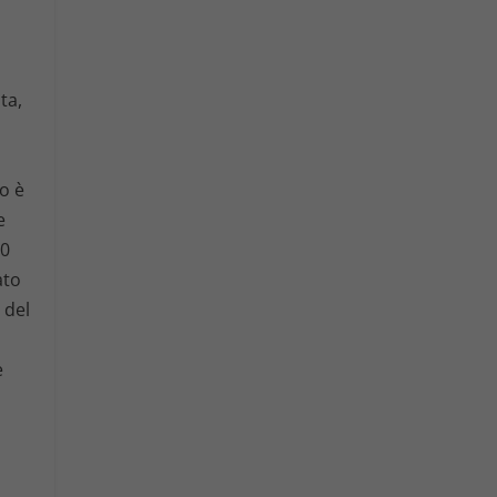
ta,
o è
e
00
ato
 del
è