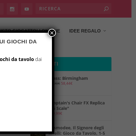
ISTO GIOCATTOLI ON LINE
IDEE REGALO
×
UI GIOCHI DA
iochi da tavolo
dai
PRODOTTI
Brass: Birmingham
69,90
€
58,44
€
"Captain's Chair FX Replica
1/6 Scale"
149,99
€
"Asmodee, Il Signore degli
Anelli: Gioco da Tavolo, 1-5