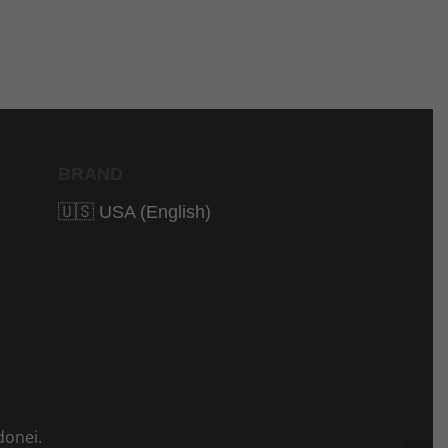
BRAND
🇺🇸 USA (English)
donei.