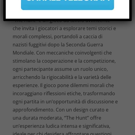
RECENSIONE DI THE HUNT
di
|
Giu 24, 2026
|
Notizie
|
0
|
“The Hunt” è un gioco da tavolo avvincente
che invita i giocatori a esplorare temi storici e
morali complessi, portandoli a caccia di
nazisti fuggitivi dopo la Seconda Guerra
Mondiale. Con meccaniche coinvolgenti che
stimolano la cooperazione e la competizione,
ogni partecipante assume un ruolo unico,
arricchendo la rigiocabilità e la varietà delle
esperienze. Il gioco pone dilemmi morali che
incoraggiano riflessioni etiche, trasformando
ogni partita in un’opportunità di discussione e
approfondimento. Con un design curato e
una durata moderata, “The Hunt” offre
un’esperienza ludica intensa e significativa,
ideale per chi desidera affrontare questioni