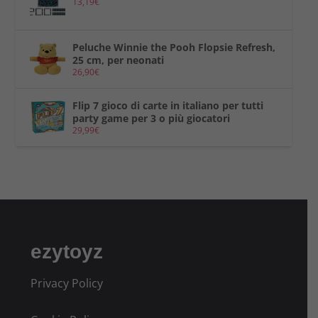
13,19
€
Peluche Winnie the Pooh Flopsie Refresh,
25 cm, per neonati
26,90
€
Flip 7 gioco di carte in italiano per tutti
party game per 3 o più giocatori
29,99
€
ezytoyz
Privacy Policy