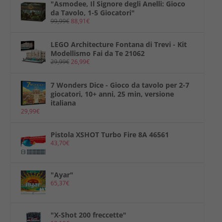
"Asmodee, Il Signore degli Anelli: Gioco
da Tavolo, 1-5 Giocatori"
99,99
€
88,91
€
LEGO Architecture Fontana di Trevi - Kit
Modellismo Fai da Te 21062
29,99
€
26,99
€
7 Wonders Dice - Gioco da tavolo per 2-7
giocatori, 10+ anni, 25 min, versione
italiana
29,99
€
Pistola XSHOT Turbo Fire 8A 46561
43,70
€
"Ayar"
65,37
€
"X-Shot 200 freccette"