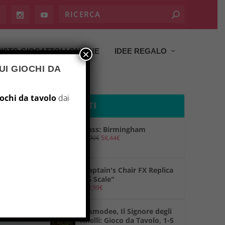
ISTO GIOCATTOLI ON LINE
IDEE REGALO
×
UI GIOCHI DA
iochi da tavolo
dai
PRODOTTI
Brass: Birmingham
69,90
€
58,44
€
"Captain's Chair FX Replica
1/6 Scale"
149,99
€
"Asmodee, Il Signore degli
Anelli: Gioco da Tavolo, 1-5