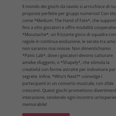
Il mondo dei giochi da tavolo si arricchisce di n
proposte perfette per gruppi numerosi! Con tito
come *Medium: The Hand of Fate*, che suppor
fino a otto giocatori e offre modalità cooperativ
*Moustache*, un frizzante gioco di squadra co
regole in continua evoluzione, le serate tra amic
non saranno mai noiose. Non dimentichiamo
*Panic Lab*, dove i giocatori devono catturare
amebe sfuggenti, o *Shapely*, che stimola la
creatività con forme astratte per indovinare par
segrete. Infine, *Who’s Next?* coinvolge i
partecipanti in un concerto musicale, con sfide
crescenti. Questi giochi promettono divertimen
interazione, rendendo ogni incontro un’esperie
memorabile!