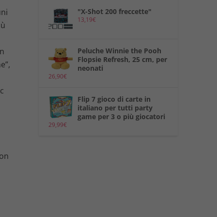
"X-Shot 200 freccette"
uni
13,19
€
iù
Peluche Winnie the Pooh
in
Flopsie Refresh, 25 cm, per
e”,
neonati
26,90
€
ic
Flip 7 gioco di carte in
italiano per tutti party
game per 3 o più giocatori
29,99
€
.
Con