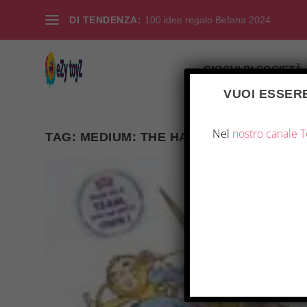
DI TENDENZA:
100 idee regalo Befana 2024
GIOCHI DI SOCIETÀ
VUOI ESSERE
Nel
nostro canale 
TAG:
MEDIUM: THE HAND OF FATE