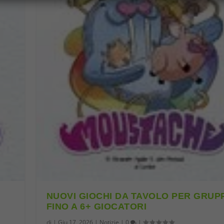
NUOVI GIOCHI DA TAVOLO PER GRUP
FINO A 6+ GIOCATORI
di
|
Giu 17, 2026
|
Notizie
|
0
|