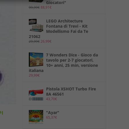
Giocatori"
99,99
€
88,91
€
LEGO Architecture
Fontana di Trevi - Kit
Modellismo Fai da Te
21062
29,99
€
26,99
€
7 Wonders Dice - Gioco da
tavolo per 2-7 giocatori,
10+ anni, 25 min, versione
italiana
29,99
€
Pistola XSHOT Turbo Fire
8A 46561
43,70
€
"Ayar"
PI
65,37
€