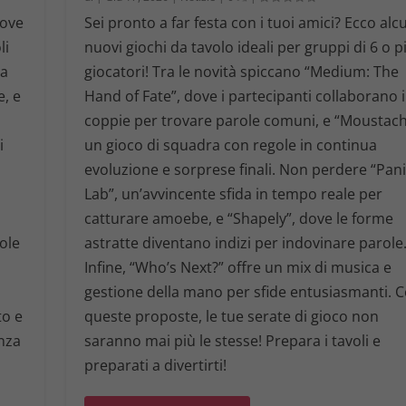
uove
Sei pronto a far festa con i tuoi amici? Ecco alc
li
nuovi giochi da tavolo ideali per gruppi di 6 o p
ta
giocatori! Tra le novità spiccano “Medium: The
e, e
Hand of Fate”, dove i partecipanti collaborano 
n
coppie per trovare parole comuni, e “Moustach
i
un gioco di squadra con regole in continua
evoluzione e sorprese finali. Non perdere “Pan
Lab”, un’avvincente sfida in tempo reale per
catturare amoebe, e “Shapely”, dove le forme
ole
astratte diventano indizi per indovinare parole
Infine, “Who’s Next?” offre un mix di musica e
gestione della mano per sfide entusiasmanti. 
to e
queste proposte, le tue serate di gioco non
nza
saranno mai più le stesse! Prepara i tavoli e
preparati a divertirti!