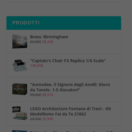
PRODOTTI
Brass: Birmingham
69,90
€
58,44
€
"Captain's Chair FX Replica 1/6 Scale"
149,99
€
"Asmodee, Il Signore degli Anelli: Gioco
da Tavolo, 1-5 Giocatori"
99,99
€
88,91
€
LEGO Architecture Fontana di Trevi - Kit
Modellismo Fai da Te 21062
29,99
€
26,99
€