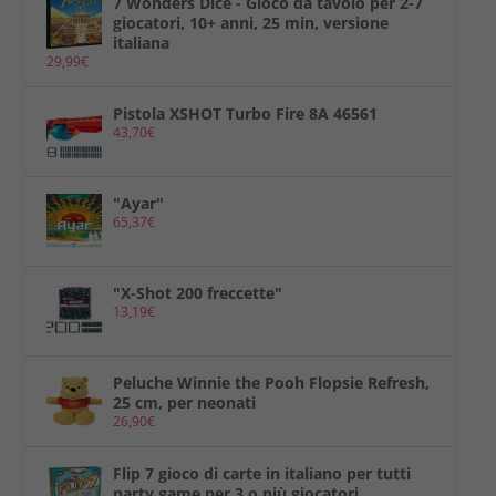
7 Wonders Dice - Gioco da tavolo per 2-7
giocatori, 10+ anni, 25 min, versione
italiana
29,99
€
Pistola XSHOT Turbo Fire 8A 46561
43,70
€
"Ayar"
65,37
€
"X-Shot 200 freccette"
13,19
€
Peluche Winnie the Pooh Flopsie Refresh,
25 cm, per neonati
26,90
€
Flip 7 gioco di carte in italiano per tutti
party game per 3 o più giocatori