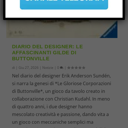
DIARIO DEL DESIGNER: LE
AFFASCINANTI GILDE DI
BUTTONVILLE
di
|
Giu 27, 2026
|
Notizie
|
0
|
Nel diario del designer Erik Anderson Sundén,
si narra la genesi di *Le Gloriose Corporazioni
di Buttonville*, un gioco da tavolo creato in
collaborazione con Christian Kudahl. In meno
di quattro anni, i due designer hanno
mescolato creatività e passione, dando vita a
un gioco con meccaniche semplici ma