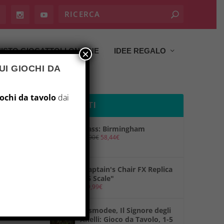
ISTO GIOCATTOLI ON LINE
IDEE REGALO
×
UI GIOCHI DA
iochi da tavolo
dai
PRODOTTI
Brass: Birmingham
69,90
€
58,44
€
"Captain's Chair FX Replica
1/6 Scale"
149,99
€
"Asmodee, Il Signore degli
Anelli: Gioco da Tavolo, 1-5