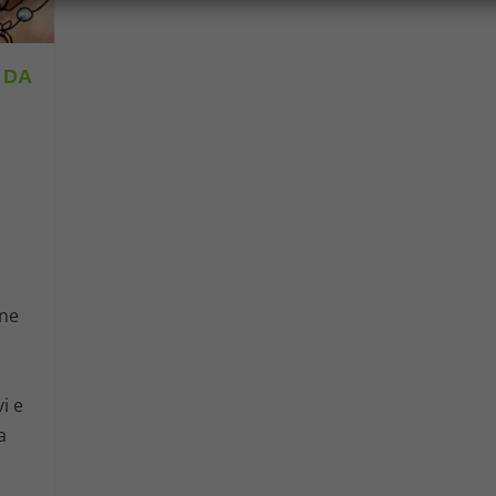
 DA
one
,
i e
a