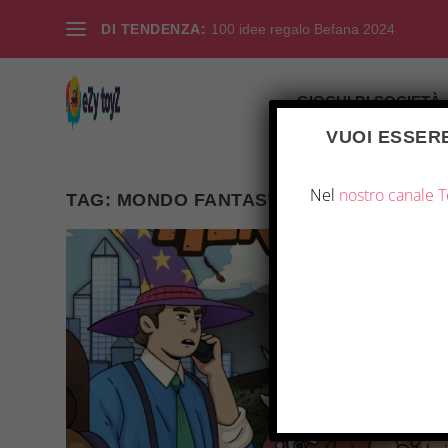
DI TENDENZA:
100 idee regalo Befana 2024
GIOCHI DI SOCIETÀ
VUOI ESSERE
Nel
nostro canale 
TAG:
MONDO FANTASTICO