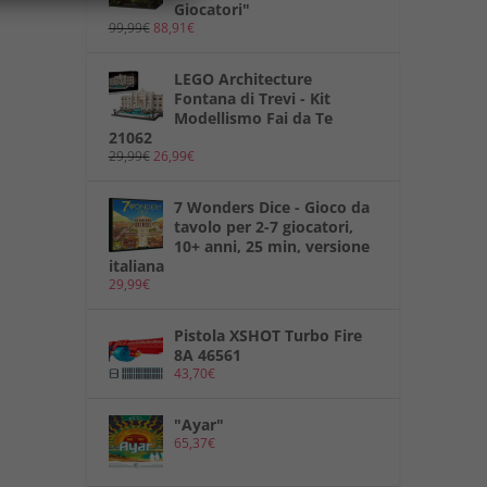
Giocatori"
99,99
€
88,91
€
LEGO Architecture
Fontana di Trevi - Kit
Modellismo Fai da Te
21062
29,99
€
26,99
€
7 Wonders Dice - Gioco da
tavolo per 2-7 giocatori,
10+ anni, 25 min, versione
italiana
29,99
€
Pistola XSHOT Turbo Fire
8A 46561
43,70
€
"Ayar"
65,37
€