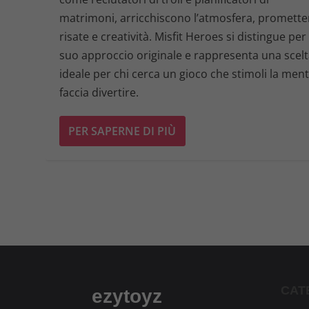
matrimoni, arricchiscono l’atmosfera, promett
risate e creatività. Misfit Heroes si distingue per 
suo approccio originale e rappresenta una scel
ideale per chi cerca un gioco che stimoli la men
faccia divertire.
PER SAPERNE DI PIÙ
CAT
ezytoyz