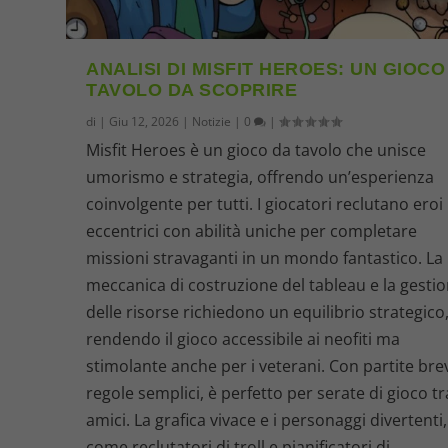
ANALISI DI MISFIT HEROES: UN GIOCO
TAVOLO DA SCOPRIRE
di
|
Giu 12, 2026
|
Notizie
|
0
|
Misfit Heroes è un gioco da tavolo che unisce
umorismo e strategia, offrendo un’esperienza
coinvolgente per tutti. I giocatori reclutano eroi
eccentrici con abilità uniche per completare
missioni stravaganti in un mondo fantastico. La
meccanica di costruzione del tableau e la gesti
delle risorse richiedono un equilibrio strategico
rendendo il gioco accessibile ai neofiti ma
stimolante anche per i veterani. Con partite brev
regole semplici, è perfetto per serate di gioco tr
amici. La grafica vivace e i personaggi divertenti,
come reclutatori di troll e pianificatori di