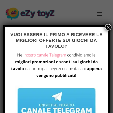
×
VUOI ESSERE IL PRIMO A RICEVERE LE
MIGLIORI OFFERTE SUI GIOCHI DA
TAG:
OBG 586
TAVOLO?
Nel
nostro canale Telegram
condividiamo le
OBG 586: ANALISI DI GIOCHI DA
TAVOLO SELEZIONATI
migliori promozioni e sconti sui giochi da
tavolo
dai principali negozi online italiani
appena
di
|
Apr 6, 2026
|
Notizie
|
0
|
vengono pubblicati!
Nell’episodio di On Board Games, Erik e Steve
Chivvers raccontano la loro avventura nella
crociera BGG@Sea, immersi in una delle più
ampie Review-a-palooza mai realizzate. I due
esplorano un’eclettica selezione di giochi da
tavolo, tra cui titoli intriganti come Panda