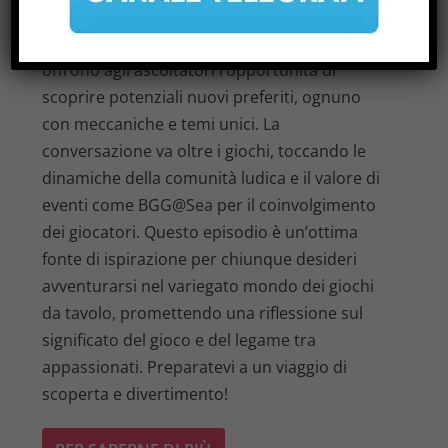
Royale, Moon Colony Bloodbath e Ticket To
Ride Marklin. Le recensioni approfondite
offrono agli ascoltatori l’opportunità di
scoprire potenziali nuovi preferiti, ognuno
con meccaniche e temi unici. La
conversazione va oltre i giochi, toccando le
dinamiche della comunità ludica e il valore di
eventi come BGG@Sea per il coinvolgimento
dei giocatori. Questo episodio è un’ottima
fonte di ispirazione per chiunque desideri
avventurarsi nel variegato mondo dei giochi
da tavolo, promettendo una riflessione sul
significato del gioco e del legame tra
appassionati. Preparatevi a un viaggio di
scoperta e divertimento!