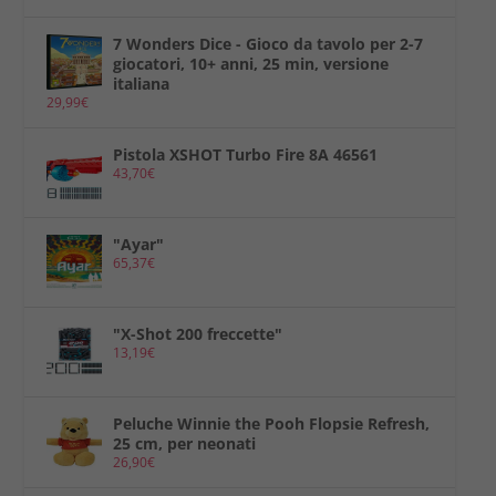
7 Wonders Dice - Gioco da tavolo per 2-7
giocatori, 10+ anni, 25 min, versione
italiana
29,99
€
Pistola XSHOT Turbo Fire 8A 46561
43,70
€
"Ayar"
65,37
€
"X-Shot 200 freccette"
13,19
€
Peluche Winnie the Pooh Flopsie Refresh,
25 cm, per neonati
26,90
€