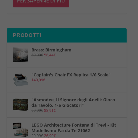
PER SAPERNE DI PIÙ
PRODOTTI
Brass: Birmingham
69,90
€
58,44
€
"Captain's Chair FX Replica 1/6 Scale"
149,99
€
"Asmodee, Il Signore degli Anelli: Gioco
da Tavolo, 1-5 Giocatori"
99,99
€
88,91
€
LEGO Architecture Fontana di Trevi - Kit
Modellismo Fai da Te 21062
29,99
€
26,99
€