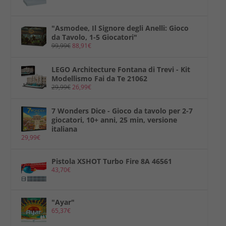
"Asmodee, Il Signore degli Anelli: Gioco
da Tavolo, 1-5 Giocatori"
99,99
€
88,91
€
LEGO Architecture Fontana di Trevi - Kit
Modellismo Fai da Te 21062
29,99
€
26,99
€
7 Wonders Dice - Gioco da tavolo per 2-7
giocatori, 10+ anni, 25 min, versione
italiana
29,99
€
Pistola XSHOT Turbo Fire 8A 46561
43,70
€
"Ayar"
65,37
€