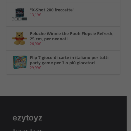
"X-Shot 200 freccette"
13,19
€
Peluche Winnie the Pooh Flopsie Refresh,
25 cm, per neonati
26,90
€
Flip 7 gioco di carte in italiano per tutti
party game per 3 o più giocatori
29,99
€
ezytoyz
Privacy Policy