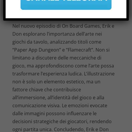
OBG 565: APPREZZAMENTO DEI
GIOCHI DA TAVOLO
di
|
Mar 17, 2026
|
Notizie
|
0
|
Nel nuovo episodio di On Board Games, Erik e
Don esplorano l’importanza dell’arte nei
giochi da tavolo, analizzando titoli come
“Paper App Dungeon” e “Flamecraft”. Non si
limitano a discutere delle meccaniche di
gioco, ma approfondiscono come l’arte possa
trasformare l’esperienza ludica. L’illustrazione
non è solo un elemento estetico, ma un
fattore chiave che contribuisce
all’immersione, all’identità del gioco e alla
comunicazione visiva. Le emozioni evocate
dalle immagini possono influenzare le
decisioni strategiche dei giocatori, rendendo
ogni partita unica. Concludendo, Erik e Don