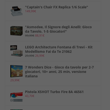
"Captain's Chair FX Replica 1/6 Scale"
149,99
€
"Asmodee, Il Signore degli Anelli: Gioco
da Tavolo, 1-5 Giocatori"
99,99
€
88,91
€
LEGO Architecture Fontana di Trevi - Kit
Modellismo Fai da Te 21062
29,99
€
26,99
€
7 Wonders Dice - Gioco da tavolo per 2-7
giocatori, 10+ anni, 25 min, versione
italiana
29,99
€
Pistola XSHOT Turbo Fire 8A 46561
43,70
€