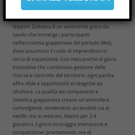
NIPPON: ANALISI DEL GIOCO DA
TAVOLO ZAIBATSU
di
|
Giu 26, 2026
|
Notizie
|
0
|
Nippon: Zaibatsu è un avvincente gioco da
tavolo che immerge i partecipanti
nell’economia giapponese del periodo Meiji,
dove assumono il ruolo di imprenditori in
cerca di espansione. Con meccaniche di gioco
innovative che combinano gestione delle
risorse e controllo del territorio, ogni partita
offre sfide e opportunità strategiche da
sfruttare. La qualità dei componenti e
l’estetica giapponese creano un’atmosfera
coinvolgente, rendendolo accessibile sia ai
neofiti che ai veterani. Adatto per 2-4
giocatori, il gioco incoraggia interazione e
competizione, promettendo ore di