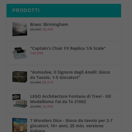
PRODOTTI
Brass: Birmingham
69,90
€
58,44
€
"Captain's Chair FX Replica 1/6 Scale"
149,99
€
"Asmodee, Il Signore degli Anelli: Gioco
da Tavolo, 1-5 Giocatori"
99,99
€
88,91
€
LEGO Architecture Fontana di Trevi - Kit
Modellismo Fai da Te 21062
29,99
€
26,99
€
7 Wonders Dice - Gioco da tavolo per 2-7
giocatori, 10+ anni, 25 min, versione
italiana