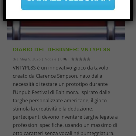
DIARIO DEL DESIGNER: VNTYPL8S
di
|
Mag 9, 2026
|
Notizie
|
0
|
VNTYPL8S è un innovativo gioco da tavolo
creato da Clarence Simpson, nato dalla
necessità di testare un prototipo durante
l’Unpub Festival di Baltimora. Ispirato dalle
targhe personalizzate americane, il gioco
stimola la creatività e la deduzione: i
partecipanti devono inventare targhe legate a
professioni specifiche, usando un massimo di
otto caratteri senza vocali né punteggiatura.