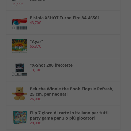
29,99
€
Pistola XSHOT Turbo Fire 8A 46561
43,70
€
"Ayar"
65,37
€
"X-Shot 200 freccette"
13,19
€
Peluche Winnie the Pooh Flopsie Refresh,
25 cm, per neonati
26,90
€
Flip 7 gioco di carte in italiano per tutti
party game per 3 o più giocatori
29,99
€