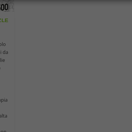
ZLE
olo
i da
lie
e
e
mpia
e
alta
non