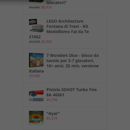
Giocatori"
99,99
€
88,91
€
LEGO Architecture
Fontana di Trevi - Kit
Modellismo Fai da Te
21062
29,99
€
26,99
€
7 Wonders Dice - Gioco da
tavolo per 2-7 giocatori,
10+ anni, 25 min, versione
italiana
29,99
€
Pistola XSHOT Turbo Fire
8A 46561
43,70
€
"Ayar"
65,37
€