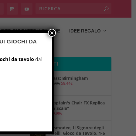
ISTO GIOCATTOLI ON LINE
IDEE REGALO
×
UI GIOCHI DA
iochi da tavolo
dai
PRODOTTI
Brass: Birmingham
69,90
€
58,44
€
"Captain's Chair FX Replica
1/6 Scale"
149,99
€
"Asmodee, Il Signore degli
Anelli: Gioco da Tavolo, 1-5