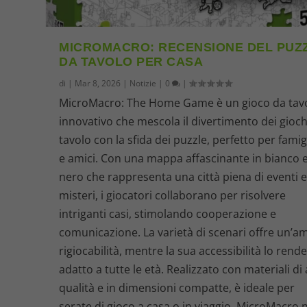
MICROMACRO: RECENSIONE DEL PUZ
DA TAVOLO PER CASA
di
|
Mar 8, 2026
|
Notizie
|
0
|
MicroMacro: The Home Game è un gioco da tav
innovativo che mescola il divertimento dei gioch
tavolo con la sfida dei puzzle, perfetto per famig
e amici. Con una mappa affascinante in bianco 
nero che rappresenta una città piena di eventi 
misteri, i giocatori collaborano per risolvere
intriganti casi, stimolando cooperazione e
comunicazione. La varietà di scenari offre un’a
rigiocabilità, mentre la sua accessibilità lo rend
adatto a tutte le età. Realizzato con materiali di 
qualità e in dimensioni compatte, è ideale per
serate di gioco a casa o in viaggio. MicroMacro 