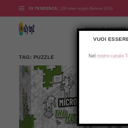
DI TENDENZA:
100 idee regalo Befana 2024
GIOCHI DI SOCIETÀ
VUOI ESSERE
Nel
nostro canale 
TAG:
PUZZLE