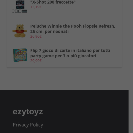
"X-Shot 200 freccette"
13,19
€
Peluche Winnie the Pooh Flopsie Refresh,
25 cm, per neonati
26,90
€
Flip 7 gioco di carte in italiano per tutti
party game per 3 o più giocatori
29,99
€
ezytoyz
Privacy Policy