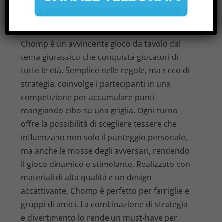
ANALISI DEL GIOCO DA TAVOLO
CHOMP
di
Andrea
|
Ago 24, 2025
|
Notizie
|
0
|
Chomp è un avvincente gioco da tavolo dal
tema giurassico che conquista giocatori di
tutte le età. Semplice nelle regole, ma ricco di
strategia, coinvolge i partecipanti in una
competizione per accumulare punti
mangiando cibo su una griglia. Ogni turno
offre la possibilità di scegliere tessere che
influenzano non solo il punteggio personale,
ma anche le mosse degli avversari, rendendo
il gioco dinamico e stimolante. Realizzato con
materiali di alta qualità e un design
accattivante, Chomp è perfetto per famiglie e
gruppi di amici. La combinazione di strategia
e divertimento lo rende un must-have per