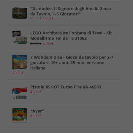
"Asmodee, Il Signore degli Anelli: Gioco
da Tavolo, 1-5 Giocatori"
99,99
€
88,91
€
LEGO Architecture Fontana di Trevi - Kit
Modellismo Fai da Te 21062
29,99
€
26,99
€
7 Wonders Dice - Gioco da tavolo per 2-7
giocatori, 10+ anni, 25 min, versione
italiana
29,99
€
Pistola XSHOT Turbo Fire 8A 46561
43,70
€
"Ayar"
65,37
€