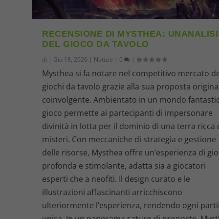
RECENSIONE DI MYSTHEA: UNANALISI
DEL GIOCO DA TAVOLO
di
|
Giu 18, 2026
|
Notizie
|
0
|
Mysthea si fa notare nel competitivo mercato de
giochi da tavolo grazie alla sua proposta origina
coinvolgente. Ambientato in un mondo fantastico
gioco permette ai partecipanti di impersonare
divinità in lotta per il dominio di una terra ricca 
misteri. Con meccaniche di strategia e gestione
delle risorse, Mysthea offre un’esperienza di gi
profonda e stimolante, adatta sia a giocatori
esperti che a neofiti. Il design curato e le
illustrazioni affascinanti arricchiscono
ulteriormente l’esperienza, rendendo ogni parti
unica. In un panorama saturo di proposte, Mys