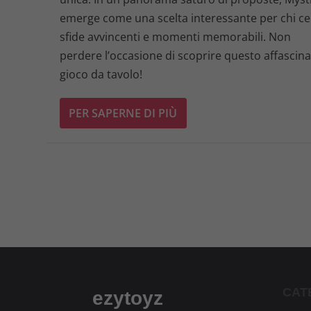
emerge come una scelta interessante per chi ce
sfide avvincenti e momenti memorabili. Non
perdere l’occasione di scoprire questo affascin
gioco da tavolo!
PER SAPERNE DI PIÙ
CAT
ezytoyz